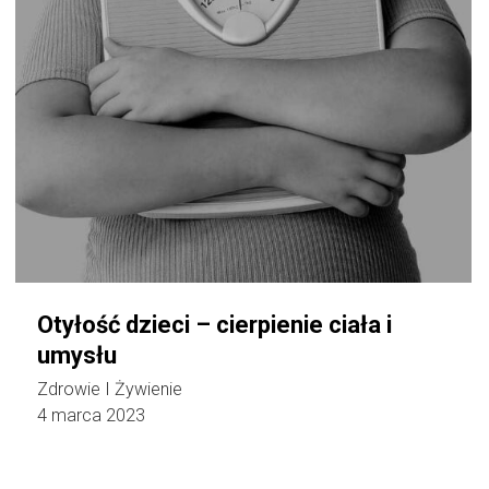
Otyłość dzieci – cierpienie ciała i
umysłu
Zdrowie I Żywienie
4 marca 2023