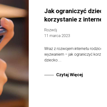
k ograniczyć dziecku
rzystanie z internetu?
wój
marca 2023
z z rozwojem internetu rodzice stają przed nowym
aniem – jak ograniczyć korzystanie z niego przez
cko....
Czytaj Więcej