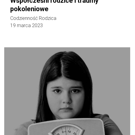
Współcześni rodzice i traumy
pokoleniowe
Codzienność Rodzica
19 marca 2023