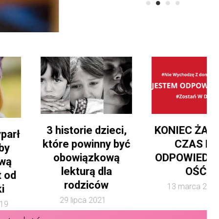
3 historie dzieci,
KONIEC ŻARTÓW.
które powinny być
CZAS NA
obowiązkową
ODPOWIEDZIALN
lekturą dla
OŚĆ.
rodziców
13 marca 2020
29 lipca 2021