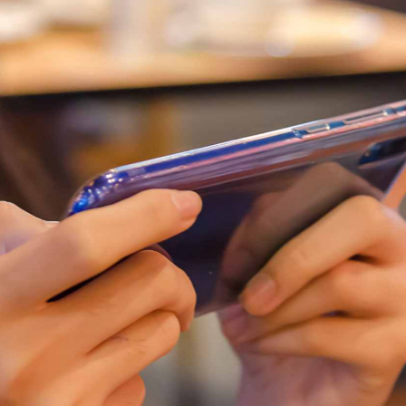
Ja
ko
Roz
11 
Wra
wyzw
dzie