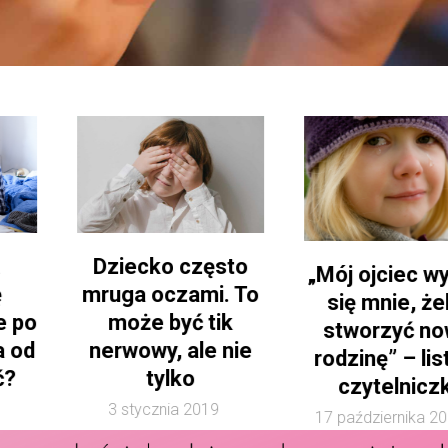
Dziecko często
„Mój ojciec wyparł
mruga oczami. To
się mnie, żeby
może być tik
stworzyć nową
nerwowy, ale nie
rodzinę” – list od
tylko
czytelniczki
3 stycznia 2019
17 października 2019