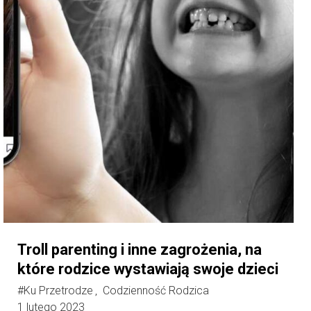
Troll parenting i inne zagrożenia, na
które rodzice wystawiają swoje dzieci
#Ku Przetrodze
Codzienność Rodzica
,
1 lutego 2023