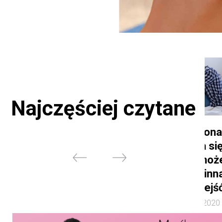
Najczęściej czytane
Twoja żona
Najpiękniejsze
powinna się
cytaty o
leczyć? A może po
macierzyństwie,
prostu powinna od
które wzruszą i
Ciebie odejść?
dodadzą sił
24 stycznia 2020
21 września 2018