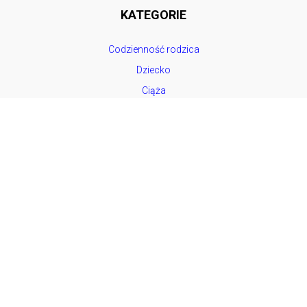
KATEGORIE
Codzienność rodzica
Dziecko
Ciąża
Zdrowie i żywienie
Ciekawostki
Rozwój
Testujemy
Świąteczne inspiracje
LINKI
Współpraca
Polityka prywatności