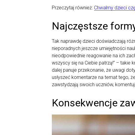
Przeczytaj również:
Chwalmy dzieci czę
Najczęstsze form
Tak naprawdę dzieci doświadczają różn
nieporadnych jeszcze umiejętności nauk
nieodpowiednie reagowanie na ich zach
wszyscy się na Ciebie patrzą!” – taki
dalej panuje przekonanie, że uwagi do
usłyszeć komentarze na temat tego, że 
zawstydzają swoich uczniów, komentują
Konsekwencje zaw