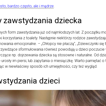
sto, bardzo często, ale i mądrze
.
y zawstydzania dziecka
ych form zawstydzania już od najmłodszych lat. Z początku mog
i korzystania z toalety. Następnie niektórzy rodzice zawstydz
owania emocjonalne. – „Chłopcy nie płaczą”, „Dziewczynki się 
e krzywdzące sformułowania również powodują u dzieci poczucie
tyczące np. dojrzewania dziecka są stosowne i naturalne. Od dz
urosły im piersi, lub zapytania o miesiączkę. Warto pamiętać o 
c w niewłaściwy sposób ich umiejętności, czy też wygląd.
stydzania dzieci