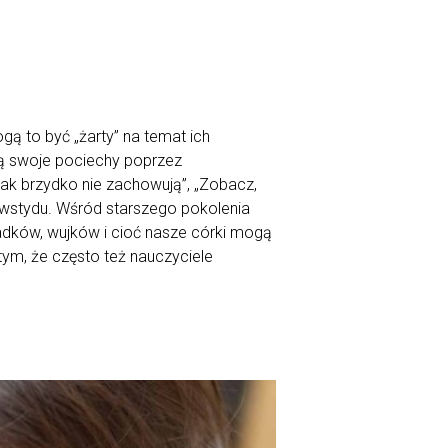
ą to być „żarty” na temat ich
ają swoje pociechy poprzez
tak brzydko nie zachowują”, „Zobacz,
 wstydu. Wśród starszego pokolenia
iadków, wujków i cioć nasze córki mogą
tym, że często też nauczyciele