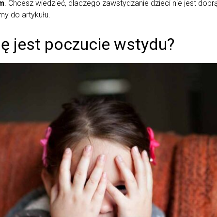
m
. Chcesz wiedzieć, dlaczego zawstydzanie dzieci nie jest do
my do artykułu.
ę jest poczucie wstydu?