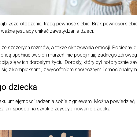
ajbliższe otoczenie, tracą pewność siebie. Brak pewności sieb
 ważne jest, aby unikać zawstydzania dzieci.
ą ze szczerych rozmów, a także okazywania emocji. Pociechy
 chcą spełniać swoich marzeń, nie podejmują żadnego zdrowego 
ją się w ich dorosłym życiu. Dorosły, który był notorycznie z
się z kompleksami, z wycofaniem społecznym i emocjonalny
go dziecka
aku umiejętności radzenia sobie z gniewem. Można powiedzieć, 
a ani sposób na szybkie zdyscyplinowanie dziecka.