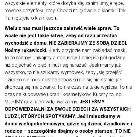
wszystkie elementy, które dotyka się, zanim umyje ręce,
również dezynfekujemy. Chodzi mi głównie o klamki. Tak.
Pamiętajcie o klamkach.
Wielu z nas musi jeszcze załatwić wiele spraw. To
wcale nie jest takie łatwe, żeby od razu przestać
wychodzić z domu. NIE ZABIERAJMY ZE SOBĄ DZIECI.
Nośmy rękawiczki.
Kiedy przyjdzie nam zakładać maski,
to to róbmy! Unikajmy autobusów. Lepiej iść pół godziny,
niż dojechać w pięć minut i się narażać. Jeśli mamy już
wszystko, to nie szukamy wymówek, żeby „się przejść”.
Dziecko nie musi dostać zabawki i nic się nie stanie, jak
skończą się malowanki. To nie czas na takie wyjścia. To nie
czas na kupowanie ubrań i kosmetyków. Kupmy to, co
MUSIMY i już naprawdę uważajmy.
JESTEŚMY
ODPOWIEDZIALNI ZA SWOJE DZIECI I ZA WSZYSTKICH
LUDZI, KTÓRYCH SPOTYKAMY. Jeśli mieszkamy w
domu wielopokoleniowym, gdzie są dzieci, dziadkowie i
rodzice – szczególnie dbajmy o osoby starsze. TO NIE