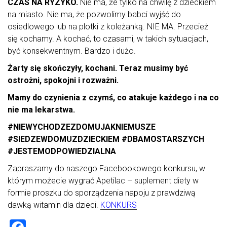
CZAS NA RYZYKO.
Nie ma, że tylko na chwilę z dzieckiem
na miasto. Nie ma, że pozwolimy babci wyjść do
osiedlowego lub na plotki z koleżanką. NIE MA. Przecież
się kochamy. A kochać, to czasami, w takich sytuacjach,
być konsekwentnym. Bardzo i dużo.
Żarty się skończyły, kochani. Teraz musimy być
ostrożni, spokojni i rozważni.
Mamy do czynienia z czymś, co atakuje każdego i na co
nie ma lekarstwa.
#NIEWYCHODZEZDOMUJAKNIEMUSZE
#SIEDZEWDOMUZDZIECKIEM #DBAMOSTARSZYCH
#JESTEMODPOWIEDZIALNA
Zapraszamy do naszego Facebookowego konkursu, w
którym możecie wygrać Apetilac – suplement diety w
formie proszku do sporządzenia napoju z prawdziwą
dawką witamin dla dzieci.
KONKURS