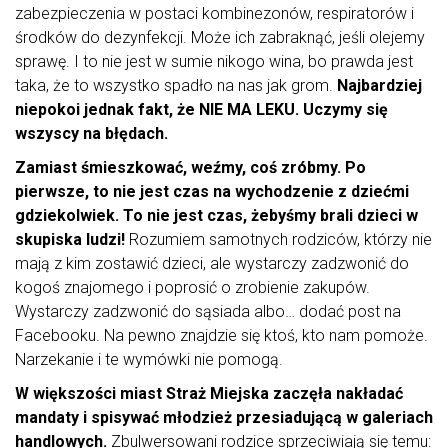
zabezpieczenia w postaci kombinezonów, respiratorów i
środków do dezynfekcji. Może ich zabraknąć, jeśli olejemy
sprawę. I to nie jest w sumie nikogo wina, bo prawda jest
taka, że to wszystko spadło na nas jak grom.
Najbardziej
niepokoi jednak fakt, że NIE MA LEKU. Uczymy się
wszyscy na błędach.
Zamiast śmieszkować, weźmy, coś zróbmy. Po
pierwsze, to nie jest czas na wychodzenie z dziećmi
gdziekolwiek. To nie jest czas, żebyśmy brali dzieci w
skupiska ludzi!
Rozumiem samotnych rodziców, którzy nie
mają z kim zostawić dzieci, ale wystarczy zadzwonić do
kogoś znajomego i poprosić o zrobienie zakupów.
Wystarczy zadzwonić do sąsiada albo… dodać post na
Facebooku. Na pewno znajdzie się ktoś, kto nam pomoże.
Narzekanie i te wymówki nie pomogą.
W większości miast Straż Miejska zaczęła nakładać
mandaty i spisywać młodzież przesiadującą w galeriach
handlowych.
Zbulwersowani rodzice sprzeciwiają się temu: