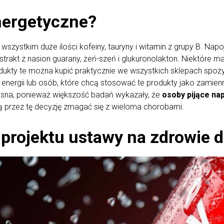
nergetyczne?
szystkim duże ilości kofeiny, tauryny i witamin z grupy B. Nap
akt z nasion guarany, żeń-szeń i glukuronolakton. Niektóre maj
rodukty te można kupić praktycznie we wszystkich sklepach spo
energii lub osób, które chcą stosować te produkty jako zamienn
 jasna, ponieważ większość badań wykazały, że
osoby pijące na
 przez tę decyzję zmagać się z wieloma chorobami.
rojektu ustawy na zdrowie d