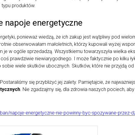
 typu produktów.
je napoje energetyczne
nergetyki, ponieważ wiedzą, że ich zakup jest wątpliwy pod wiel
otnie obserwowałam małoletnich, którzy kupowali wyżej wspomn
im je w ogóle sprzedadzą. Wszystkiemu towarzyszyła wielka eksc
coś prawdziwie niewiarygodnego. I może faktycznie po kilku łyk
sobie wiele skutków ubocznych. Skutków, które nie przyjdą od ra
Postaraliśmy się przybliżyć jej zalety. Pamiętajcie, że najważnie
etycznych
. Nie zgadzajmy się, dla zdrowia naszych pociech, aby
uban/napoje-energetyczne-nie-powinny-byc-spozywane-przez-dzi