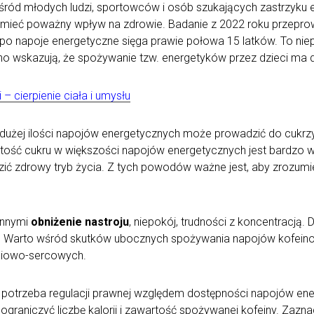
ród młodych ludzi, sportowców i osób szukających zastrzyku ene
 mieć poważny wpływ na zdrowie. Badanie z 2022 roku przepro
u po napoje energetyczne sięga prawie połowa 15 latków. To nie
sno wskazują, że spożywanie tzw. energetyków przez dzieci ma
 – cierpienie ciała i umysłu
 dużej ilości napojów energetycznych może prowadzić do cukrz
ość cukru w większości napojów energetycznych jest bardzo w
ć zdrowy tryb życia. Z tych powodów ważne jest, aby zrozumie
.
innymi
obniżenie nastroju
, niepokój, trudności z koncentracją.
. Warto wśród skutków ubocznych spożywania napojów kofein
niowo-sercowych.
je potrzeba regulacji prawnej względem dostępności napojów ene
aniczyć liczbę kalorii i zawartość spożywanej kofeiny. Zazna