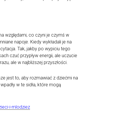
oma względami, co czyni je czymś w
iane napoje. Kiedy wykładali je na
ytacja. Tak, jakby po wypiciu tego
ach czuć przypływ energii, ale uczucie
zu, ale w najbliższej przyszłości.
jsze jest to, aby rozmawiać z dziećmi na
 wpadły w te sidła, które mogą
eci-i-mlodziez