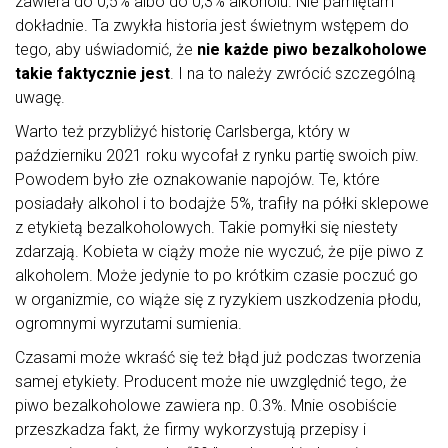
zawiera do 0,5% albo do 0,3% alkoholu. Nie pamiętam
dokładnie. Ta zwykła historia jest świetnym wstępem do
tego, aby uświadomić, że
nie każde piwo bezalkoholowe
takie faktycznie jest
. I na to należy zwrócić szczególną
uwagę.
Warto też przybliżyć historię Carlsberga, który w
październiku 2021 roku wycofał z rynku partię swoich piw.
Powodem było złe oznakowanie napojów. Te, które
posiadały alkohol i to bodajże 5%, trafiły na półki sklepowe
z etykietą bezalkoholowych. Takie pomyłki się niestety
zdarzają. Kobieta w ciąży może nie wyczuć, że pije piwo z
alkoholem. Może jedynie to po krótkim czasie poczuć go
w organizmie, co wiąże się z ryzykiem uszkodzenia płodu,
ogromnymi wyrzutami sumienia.
Czasami może wkraść się też błąd już podczas tworzenia
samej etykiety. Producent może nie uwzględnić tego, że
piwo bezalkoholowe zawiera np. 0.3%. Mnie osobiście
przeszkadza fakt, że firmy wykorzystują przepisy i