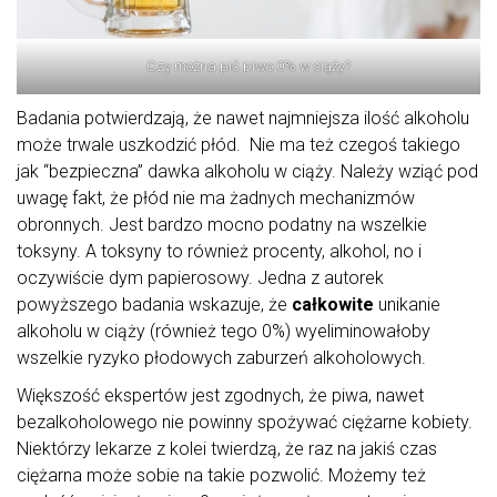
Czy można pić piwo 0% w ciąży?
Badania potwierdzają, że nawet najmniejsza ilość alkoholu
może trwale uszkodzić płód. Nie ma też czegoś takiego
jak “bezpieczna” dawka alkoholu w ciąży. Należy wziąć pod
uwagę fakt, że płód nie ma żadnych mechanizmów
obronnych. Jest bardzo mocno podatny na wszelkie
toksyny. A toksyny to również procenty, alkohol, no i
oczywiście dym papierosowy. Jedna z autorek
powyższego badania wskazuje, że
całkowite
unikanie
alkoholu w ciąży (również tego 0%) wyeliminowałoby
wszelkie ryzyko płodowych zaburzeń alkoholowych.
Większość ekspertów jest zgodnych, że piwa, nawet
bezalkoholowego nie powinny spożywać ciężarne kobiety.
Niektórzy lekarze z kolei twierdzą, że raz na jakiś czas
ciężarna może sobie na takie pozwolić. Możemy też