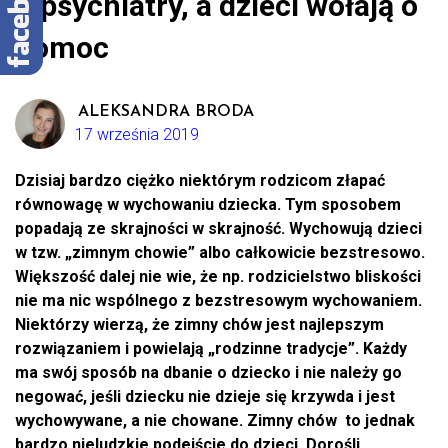
u psychiatry, a dzieci wołają o
pomoc
ALEKSANDRA BRODA
17 września 2019
Dzisiaj bardzo ciężko niektórym rodzicom złapać
równowagę w wychowaniu dziecka. Tym sposobem
popadają ze skrajności w skrajność. Wychowują dzieci
w tzw. „zimnym chowie” albo całkowicie bezstresowo.
Większość dalej nie wie, że np. rodzicielstwo bliskości
nie ma nic wspólnego z bezstresowym wychowaniem.
Niektórzy wierzą, że zimny chów jest najlepszym
rozwiązaniem i powielają „rodzinne tradycje”. Każdy
ma swój sposób na dbanie o dziecko i nie należy go
negować, jeśli dziecku nie dzieje się krzywda i jest
wychowywane, a nie chowane. Zimny chów to jednak
bardzo nieludzkie podejście do dzieci. Dorośli