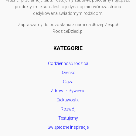
ważne i przełamuje tabu. Testujemy zabawki, polecamy najlepsze
produkty i miejsca. Jest to jedyna, opiniotwórcza strona
dedykowana świadomym rodzicom.
Zapraszamy do pozostania z nami na dłużej. Zespół
RodziceDzieci.pl
KATEGORIE
Codzienność rodzica
Dziecko
Ciąża
Zdrowie i żywienie
Ciekawostki
Rozwój
Testujemy
Świąteczne inspiracje