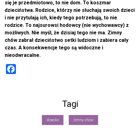
się je przedmiotowo, to nie dom. To koszmar
dzieciństwa. Rodzice, którzy nie słuchają swoich dzieci
i nie przytulają ich, kiedy tego potrzebują, to nie
rodzice. To najsurowsi hodowcy (nie wychowawcy) z
możliwych. Nie myśl, że dzisiaj tego nie ma. Zimny
chów zabrał dzieciństwo setki ludziom i zabiera cały
czas. A konsekwencje tego są widoczne i
nieodwracalne.
F
a
ce
b
Tagi
o
ok
dziecko
zimny chów
,