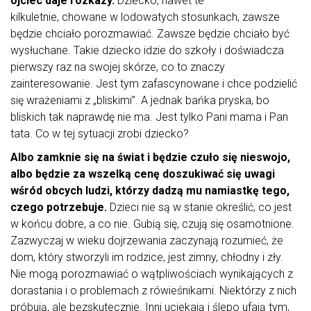
ojciec daje rozkazy.
Dziecko, nawet te
kilkuletnie, chowane w lodowatych stosunkach, zawsze
będzie chciało porozmawiać. Zawsze będzie chciało być
wysłuchane. Takie dziecko idzie do szkoły i doświadcza
pierwszy raz na swojej skórze, co to znaczy
zainteresowanie. Jest tym zafascynowane i chce podzielić
się wrażeniami z „bliskimi”. A jednak bańka pryska, bo
bliskich tak naprawdę nie ma. Jest tylko Pani mama i Pan
tata. Co w tej sytuacji zrobi dziecko?
Albo zamknie się na świat i będzie czuło się nieswojo,
albo będzie za wszelką cenę doszukiwać się uwagi
wśród obcych ludzi, którzy dadzą mu namiastkę tego,
czego potrzebuje.
Dzieci nie są w stanie określić, co jest
w końcu dobre, a co nie. Gubią się, czują się osamotnione.
Zazwyczaj w wieku dojrzewania zaczynają rozumieć, że
dom, który stworzyli im rodzice, jest zimny, chłodny i zły.
Nie mogą porozmawiać o wątpliwościach wynikających z
dorastania i o problemach z rówieśnikami. Niektórzy z nich
próbują, ale bezskutecznie. Inni uciekają i ślepo ufają tym,