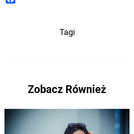
a
ce
b
Tagi
o
ok
Zobacz Również