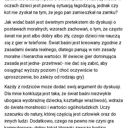
oczach dzieci jest pewną sytuacją łagodzącą, jednak czy
kot nie zyskał na tym, że jego pan zamieszkał na zamku?
Jak widać baśń jest świetnym pretekstem do dyskusji o
postawach moralnych, wzorach zachowań, o tym, że często
świat nie jest albo dobry albo zły, czego dzieci nie nauczą
się z gier w telefonie. Świat baśni jest kreowany zgodnie z
zasadami świata realnego, dlatego panują w nim zasady
moralne i hierarchia wartości. W świecie gier dominująca
zasada jest jedna- przetrwać- nie dać się zabić, aby
osiągnąć wyższy poziom ( choć oczywiście to
uproszczenie, bo zależy od rodzaju gry).
Każdy z rodziców może dodać swój argument do dyskusji.
Dla mnie konkluzja jest taka, że świat baśni niezwykle
ubogaca wyobraźnię dziecka, kształtuje wrażliwość, wdraża
do świata moralności i wartości ogólnoludzkich. Uczy
szacunku do natury, której częścią jest człowiek oraz do
innych ludzi. Dodatkowo, czego na pewno nie czyni gra
komputerowa- dobry tekst literacki zawsze będzie