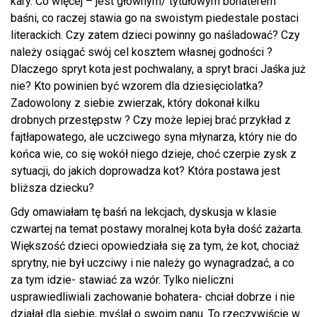
kary. Co więcej – jest głównym/ tytułowym bohaterem
baśni, co raczej stawia go na swoistym piedestale postaci
literackich. Czy zatem dzieci powinny go naśladować? Czy
należy osiągać swój cel kosztem własnej godności ?
Dlaczego spryt kota jest pochwalany, a spryt braci Jaśka już
nie? Kto powinien być wzorem dla dziesięciolatka?
Zadowolony z siebie zwierzak, który dokonał kilku
drobnych przestępstw ? Czy może lepiej brać przykład z
fajtłapowatego, ale uczciwego syna młynarza, który nie do
końca wie, co się wokół niego dzieje, choć czerpie zysk z
sytuacji, do jakich doprowadza kot? Która postawa jest
bliższa dziecku?
Gdy omawiałam tę baśń na lekcjach, dyskusja w klasie
czwartej na temat postawy moralnej kota była dość zażarta.
Większość dzieci opowiedziała się za tym, że kot, chociaż
sprytny, nie był uczciwy i nie należy go wynagradzać, a co
za tym idzie- stawiać za wzór. Tylko nieliczni
usprawiedliwiali zachowanie bohatera- chciał dobrze i nie
działał dla siebie, myślał o swoim panu. To rzeczywiście w