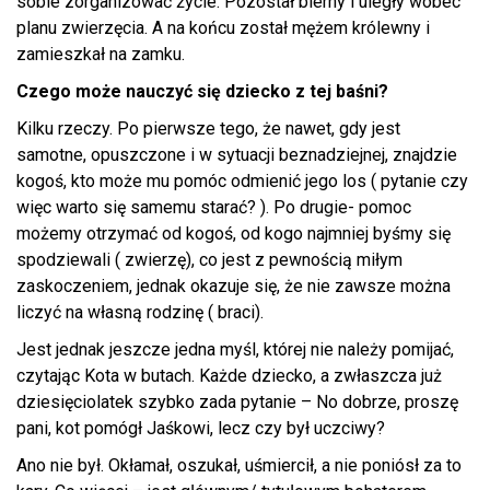
sobie zorganizować życie. Pozostał bierny i uległy wobec
planu zwierzęcia. A na końcu został mężem królewny i
zamieszkał na zamku.
Czego może nauczyć się dziecko z tej baśni?
Kilku rzeczy. Po pierwsze tego, że nawet, gdy jest
samotne, opuszczone i w sytuacji beznadziejnej, znajdzie
kogoś, kto może mu pomóc odmienić jego los ( pytanie czy
więc warto się samemu starać? ). Po drugie- pomoc
możemy otrzymać od kogoś, od kogo najmniej byśmy się
spodziewali ( zwierzę), co jest z pewnością miłym
zaskoczeniem, jednak okazuje się, że nie zawsze można
liczyć na własną rodzinę ( braci).
Jest jednak jeszcze jedna myśl, której nie należy pomijać,
czytając Kota w butach. Każde dziecko, a zwłaszcza już
dziesięciolatek szybko zada pytanie – No dobrze, proszę
pani, kot pomógł Jaśkowi, lecz czy był uczciwy?
Ano nie był. Okłamał, oszukał, uśmiercił, a nie poniósł za to