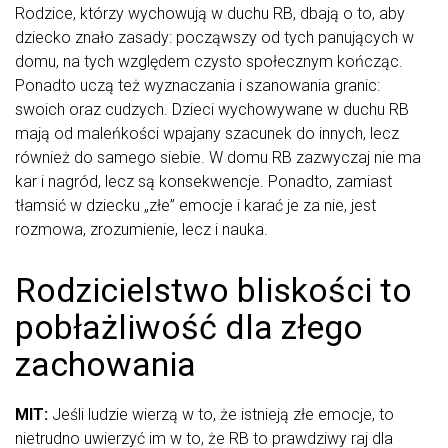
Rodzice, którzy wychowują w duchu RB, dbają o to, aby
dziecko znało zasady: począwszy od tych panujących w
domu, na tych względem czysto społecznym kończąc.
Ponadto uczą też wyznaczania i szanowania granic:
swoich oraz cudzych. Dzieci wychowywane w duchu RB
mają od maleńkości wpajany szacunek do innych, lecz
również do samego siebie. W domu RB zazwyczaj nie ma
kar i nagród, lecz są konsekwencje. Ponadto, zamiast
tłamsić w dziecku „złe” emocje i karać je za nie, jest
rozmowa, zrozumienie, lecz i nauka.
Rodzicielstwo bliskości to
pobłażliwość dla złego
zachowania
MIT:
Jeśli ludzie wierzą w to, że istnieją złe emocje, to
nietrudno uwierzyć im w to, że RB to prawdziwy raj dla