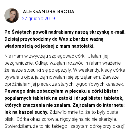
ALEKSANDRA BRODA
27 grudnia 2019
Po Świętach powoli nadrabiamy naszą skrzynkę e-mail.
Dzisiaj przychodzimy do Was z bardzo ważną
wiadomością od jednej z mam nastolatki.
Nie mam w zwyczaju szpiegować córki. Ufałam jej
bezgranicznie. Odkąd wzięłam rozwód, miałam wrażenie,
że nasze stosunki się polepszyły. W weekendy, kiedy córka
bywała u ojca, ja zajmowałam się sprzątaniem. Zawsze
opróżniałam jej plecak ze starych, tygodniowych kanapek.
Pewnego dnia zobaczyłam w plecaku u córki blister
popularnych tabletek na zatoki i drugi blister tabletek,
których znaczenia nie znałam. Zajrzałam do internetu:
lek na kaszel suchy.
Zdziwiło mnie to, że to były puste
bliski. Córka okaz zdrowia, nigdy się na nic nie skarżyła.
Stwierdziłam, że to nic takiego i zapytam córkę przy okazji,