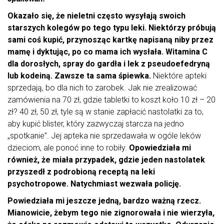
Okazało się, że nieletni często wysyłają swoich
starszych kolegów po tego typu leki. Niektórzy próbują
sami coś kupić, przynosząc kartkę napisaną niby przez
mamę i dyktując, po co mama ich wysłała. Witamina C
dla dorosłych, spray do gardła i lek z pseudoefedryną
lub kodeiną. Zawsze ta sama śpiewka.
Niektóre apteki
sprzedają, bo dla nich to zarobek. Jak nie zrealizować
zamówienia na 70 zł, gdzie tabletki to koszt koło 10 zł – 20
zł? 40 zł, 50 zł, tyle są w stanie zapłacić nastolatki za to,
aby kupić blister, który zazwyczaj starcza na jedno
„spotkanie”. Jej apteka nie sprzedawała w ogóle leków
dzieciom, ale ponoć inne to robiły.
Opowiedziała mi
również, że miała przypadek, gdzie jeden nastolatek
przyszedł z podrobioną receptą na leki
psychotropowe. Natychmiast wezwała policję.
Powiedziała mi jeszcze jedną, bardzo ważną rzecz.
Mianowicie, żebym tego nie zignorowała i nie wierzyła,