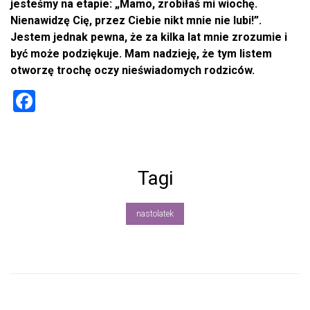
jesteśmy na etapie: „Mamo, zrobiłaś mi wiochę.
Nienawidzę Cię, przez Ciebie nikt mnie nie lubi!”.
Jestem jednak pewna, że za kilka lat mnie zrozumie i
być może podziękuje. Mam nadzieję, że tym listem
otworzę trochę oczy nieświadomych rodziców.
F
a
ce
b
Tagi
o
ok
nastolatek