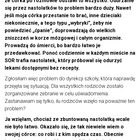
że córka po rozmowie odstawi to wszystko. Odurzanie
się przez nastolatków to problem bardzo duży. Nawet
jeśli moja córka przestanie to brać, inne dzieciaki
niekoniecznie, a tego typu „wybryki”, żeby nie
powiedzieć „ćpanie”, doprowadzają do wielkich
zniszczeń w korze mózgowej i całym organizmie.
Prowadzą do śmierci, bo bardzo łatwo je
przedawkować. Ponoć codziennie w każdym mieście na
SOR trafia nastolatek, który próbował się odurzyć
lekami dostępnymi bez recepty.
Zgłosiłam więc problem do dyrekcji szkoły, która naprawdę
przejęła się sytuacją. Dla wszystkich rodziców zostało
zorganizowane zebranie w celu uświadomienia.
Zastanawiam się tylko, ilu rodziców wzięło na poważnie ten
problem?
Ja wzięłam, chociaż ze zbuntowaną nastolatką wcale
nie było łatwo. Okazało się, że tak niewiele wiem o
swojej córce: co robi i z kim spędza czas. Obecnie