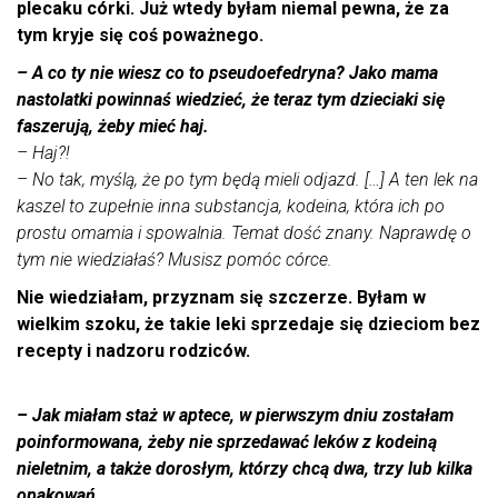
plecaku córki. Już wtedy byłam niemal pewna, że za
tym kryje się coś poważnego.
– A co ty nie wiesz co to pseudoefedryna? Jako mama
nastolatki powinnaś wiedzieć, że teraz tym dzieciaki się
faszerują, żeby mieć haj.
– Haj?!
– No tak, myślą, że po tym będą mieli odjazd. […] A ten lek na
kaszel to zupełnie inna substancja, kodeina, która ich po
prostu omamia i spowalnia. Temat dość znany. Naprawdę o
tym nie wiedziałaś? Musisz pomóc córce.
Nie wiedziałam, przyznam się szczerze. Byłam w
wielkim szoku, że takie leki sprzedaje się dzieciom bez
recepty i nadzoru rodziców.
– Jak miałam staż w aptece, w pierwszym dniu zostałam
poinformowana, żeby nie sprzedawać leków z kodeiną
nieletnim, a także dorosłym, którzy chcą dwa, trzy lub kilka
opakowań.