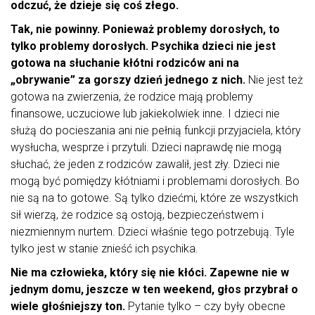
odczuć, że dzieje się coś złego.
Tak, nie powinny. Ponieważ problemy dorosłych, to
tylko problemy dorosłych.
Psychika dzieci nie jest
gotowa na słuchanie kłótni rodziców ani na
„obrywanie” za gorszy dzień jednego z nich.
Nie jest też
gotowa na zwierzenia, że rodzice mają problemy
finansowe, uczuciowe lub jakiekolwiek inne. I dzieci nie
służą do pocieszania ani nie pełnią funkcji przyjaciela, który
wysłucha, wesprze i przytuli. Dzieci naprawdę nie mogą
słuchać, że jeden z rodziców zawalił, jest zły. Dzieci nie
mogą być pomiędzy kłótniami i problemami dorosłych. Bo
nie są na to gotowe. Są tylko dziećmi, które ze wszystkich
sił wierzą, że rodzice są ostoją, bezpieczeństwem i
niezmiennym nurtem. Dzieci właśnie tego potrzebują. Tyle
tylko jest w stanie znieść ich psychika.
Nie ma człowieka, który się nie kłóci. Zapewne nie w
jednym domu, jeszcze w ten weekend, głos przybrał o
wiele głośniejszy ton.
Pytanie tylko – czy były obecne