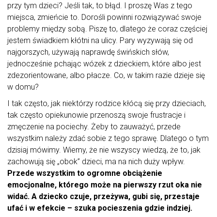
przy tym dzieci? Jeśli tak, to błąd. I proszę Was z tego
miejsca, zmieńcie to. Dorośli powinni rozwiązywać swoje
problemy między sobą. Piszę to, dlatego że coraz częściej
jestem świadkiem kłótni na ulicy. Pary wyzywają się od
najgorszych, używają naprawdę świńskich słów,
jednocześnie pchając wózek z dzieckiem, które albo jest
zdezorientowane, albo płacze. Co, w takim razie dzieje się
w domu?
I tak często, jak niektórzy rodzice kłócą się przy dzieciach,
tak często opiekunowie przenoszą swoje frustracje i
zmęczenie na pociechy. Żeby to zauważyć, przede
wszystkim należy zdać sobie z tego sprawę. Dlatego o tym
dzisiaj mówimy. Wiemy, że nie wszyscy wiedzą, że to, jak
zachowują się „obok” dzieci, ma na nich duży wpływ.
Przede wszystkim to ogromne obciążenie
emocjonalne, którego może na pierwszy rzut oka nie
widać. A dziecko czuje, przeżywa, gubi się, przestaje
ufać i w efekcie – szuka pocieszenia gdzie indziej.