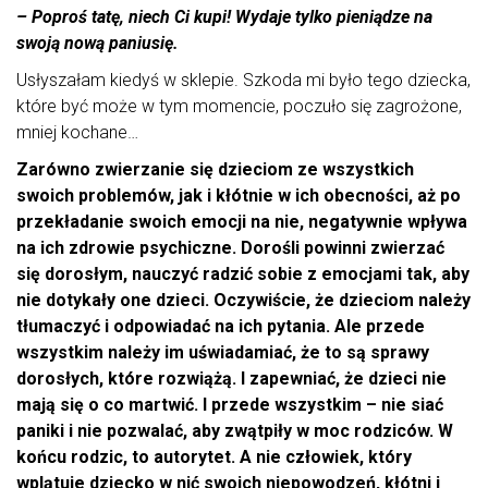
– Poproś tatę, niech Ci kupi! Wydaje tylko pieniądze na
swoją nową paniusię.
Usłyszałam kiedyś w sklepie. Szkoda mi było tego dziecka,
które być może w tym momencie, poczuło się zagrożone,
mniej kochane…
Zarówno zwierzanie się dzieciom ze wszystkich
swoich problemów, jak i kłótnie w ich obecności, aż po
przekładanie swoich emocji na nie, negatywnie wpływa
na ich zdrowie psychiczne. Dorośli powinni zwierzać
się dorosłym, nauczyć radzić sobie z emocjami tak, aby
nie dotykały one dzieci. Oczywiście, że dzieciom należy
tłumaczyć i odpowiadać na ich pytania. Ale przede
wszystkim należy im uświadamiać, że to są sprawy
dorosłych, które rozwiążą. I zapewniać, że dzieci nie
mają się o co martwić. I przede wszystkim – nie siać
paniki i nie pozwalać, aby zwątpiły w moc rodziców. W
końcu rodzic, to autorytet. A nie człowiek, który
wplątuje dziecko w nić swoich niepowodzeń, kłótni i