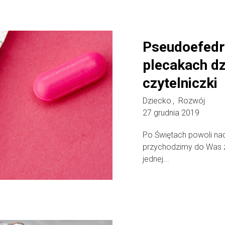
Pseudoefedry
plecakach dzi
czytelniczki
Dziecko
Rozwój
,
27 grudnia 2019
Po Świętach powoli nad
przychodzimy do Was 
jednej...