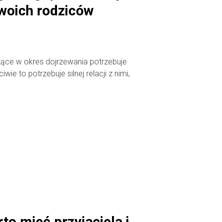
woich rodziców
ce w okres dojrzewania potrzebuje
ie to potrzebuje silnej relacji z nimi,
to mieć przyjaciela i