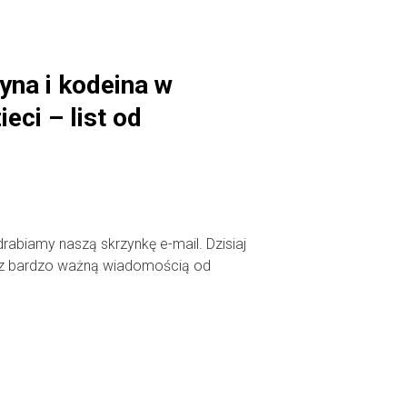
na i kodeina w
eci – list od
rabiamy naszą skrzynkę e-mail. Dzisiaj
z bardzo ważną wiadomością od