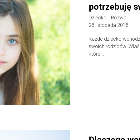
potrzebuję s
Dziecko
Rozwój
,
28 listopada 2018
Każde dziecko wchodzą
swoich rodziców. Właściw
które...
Dlaczego war