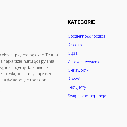
rodzicedzieci.pl
KATEGORIE
Codzienność rodzica
Dziecko
Ciąża
tylowe i psychologiczne. To tutaj
najbardziej nurtujące pytania
Zdrowie i żywienie
ą, inspirujemy do zmian na
Ciekawostki
y zabawki, polecamy najlepsze
Rozwój
kowana świadomym rodzicom.
Testujemy
i.pl
Świąteczne inspiracje