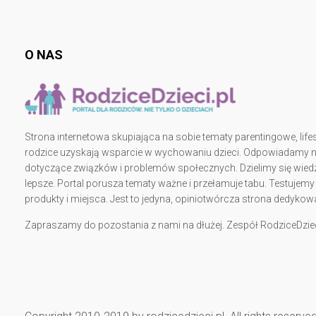
O NAS
Strona internetowa skupiająca na sobie tematy parentingowe, lifes
rodzice uzyskają wsparcie w wychowaniu dzieci. Odpowiadamy na 
dotyczące związków i problemów społecznych. Dzielimy się wiedz
lepsze. Portal porusza tematy ważne i przełamuje tabu. Testujem
produkty i miejsca. Jest to jedyna, opiniotwórcza strona dedy
Zapraszamy do pozostania z nami na dłużej. Zespół RodziceDziec