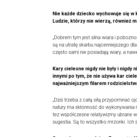
Nie każde dziecko wychowuje się w ka
Ludzie, którzy nie wierzą, również m
„Dobrem tym jest silna wiara i pobożno
są na utratę skarbu najcenniejszego d
często sami nie posiadają wiary, a nawe
Kary cielesne nigdy nie były i nigd
innymi po tym, że nie używa kar ci
najważniejszym filarem rodzicielstw
„Dziś trzeba z całą siłą przypominać oj
natury ma skłonność do wykonywania rz
tez współczesne relatywizmy ubrane w m
sugestia. Są to wszystko mrzonki. Ich