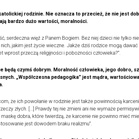
tolickiej rodzinie. Nie oznacza to przecież, że nie jest do
ają bardzo dużo wartości, moralności.
ść, serdeczna więź z Panem Bogiem. Bez niej dzieci nie tylko ni
la nich, jakim jest życie wieczne. Jakże dziś rodzice mogą da
t wprost przeczą religijności i pobożności człowieka?”.
y nie będą czymś dobrym. Moralność człowieka, jego dobro,
elesnych. „Współczesna pedagogika” jest mądra, wartościow
a.
com, że ich powołanie w rodzinie jest także powinnością karceni
eczy złych. […] Prawdy tej nie zmieni ani nie wymaże permisyw
askę dobra, które twierdzą, że karcenie nie powinno mieć miej
 stosowanie jest dowodem braku realizmu”.