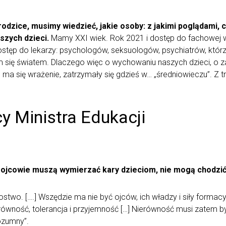
dzice, musimy wiedzieć, jakie osoby: z jakimi poglądami, 
aszych dzieci.
Mamy XXI wiek. Rok 2021 i dostęp do fachowej
tęp do lekarzy: psychologów, seksuologów, psychiatrów, którzy 
 się światem. Dlaczego więc o wychowaniu naszych dzieci, o za
ma się wrażenie, zatrzymały się gdzieś w… „średniowieczu”. Z t
y Ministra Edukacji
ojcowie muszą wymierzać kary dzieciom, nie mogą chodzi
stwo. [….] Wszędzie ma nie być ojców, ich władzy i siły formacy
ówność, tolerancja i przyjemność […] Nierówność musi zatem by
rozumny”.