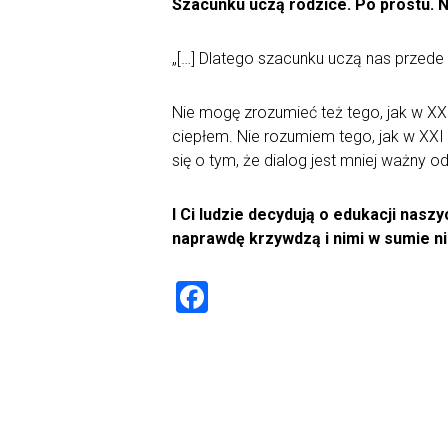
Szacunku uczą rodzice. Po prostu. Ni
„[…] Dlatego szacunku uczą nas przede
Nie mogę zrozumieć też tego, jak w X
ciepłem. Nie rozumiem tego, jak w XX
się o tym, że dialog jest mniej ważny od
I Ci ludzie decydują o edukacji naszy
naprawdę krzywdzą i nimi w sumie ni
F
a
ce
b
o