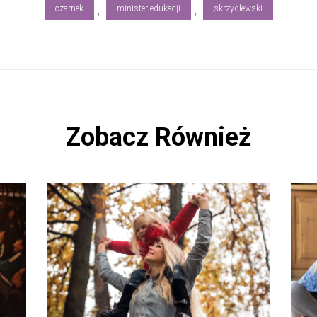
czarnek
minister edukacji
skrzydlewski
,
,
Zobacz Również