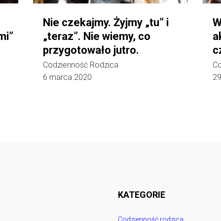
Nie czekajmy. Żyjmy „tu” i
W
mi”
„teraz”. Nie wiemy, co
a
przygotowało jutro.
c
Codzienność Rodzica
Co
6 marca 2020
29
Follow @
rodzicedzieci.pl
KATEGORIE
Codzienność rodzica