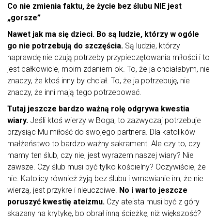
Co nie zmienia faktu, że życie bez ślubu NIE jest
„gorsze”
Nawet jak ma się dzieci. Bo są ludzie, którzy w ogóle
go nie potrzebują do szczęścia.
Są ludzie, którzy
naprawdę nie czują potrzeby przypieczętowania miłości i to
jest całkowicie, moim zdaniem ok. To, że ja chciałabym, nie
znaczy, że ktoś inny by chciał. To, że ja potrzebuję, nie
znaczy, że inni mają tego potrzebować.
Tutaj jeszcze bardzo ważną rolę odgrywa kwestia
wiary.
Jeśli ktoś wierzy w Boga, to zazwyczaj potrzebuje
przysiąc Mu miłość do swojego partnera. Dla katolików
małżeństwo to bardzo ważny sakrament. Ale czy to, czy
mamy ten ślub, czy nie, jest wyrazem naszej wiary? Nie
zawsze. Czy ślub musi być tylko kościelny? Oczywiście, że
nie. Katolicy również żyją bez ślubu i wmawianie im, że nie
wierzą, jest przykre i nieuczciwe.
No i warto jeszcze
poruszyć kwestię ateizmu.
Czy ateista musi być z góry
skazany na krytykę, bo obrał inną ścieżkę, niż większość?