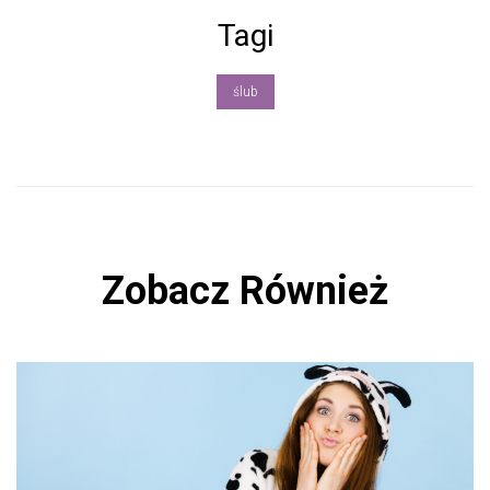
b
Tagi
o
ok
ślub
Zobacz Również