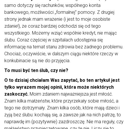
samo dotyczy się rachunków, wspólnego konta
bankowego, możliwości „formalnej” pomocy. Z drugiej
strony jednak mam wrażenie (i jest to moje osobiste
zdanie!), że coraz bardziej odchodzi się od tego
wszystkiego. Możemy wziąć wspólnie kredyt, nie mając
ślubu. Coraz częściej w szpitalach udostępnia się
informację na temat stanu zdrowia bez żadnego problemu.
Chociaż, oczywiście, w dalszym ciągu niektóre rzeczy w
konkubinacie są nie do przyjęcia.
To musi być ten ślub, czy nie?
O to dzisiaj chciałam Was zapytać, bo ten artykuł jest
tylko wyrazem mojej opinii, która może niektórych
zaskoczyć.
Moim zdaniem najważniejsza jest miłość.
Znam kilka małżeństw, które przyrzekały sobie miłość, a
tego nie dotrzymały. Znam kilka osób, które mają dzieci i
żyją bez ślubu: kochają się, a zawsze jak na nich patrzę, to
naprawdę im (pozytywnie) zazdroszczę. Nie ma reguły, czy
małżeństwo przypieczętowane, czy te nie. Liczy się to,