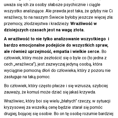
uważa się ich za osoby słabsze psychicznie i ciągle
wszystko analizujące. Ale prawda jest taka, że gdyby nie Ci
wrażliwcy, to na naszym Świecie byłoby jeszcze więcej zła:
przemocy, złodziejstwa i kradzieży.
Wrażliwość w
dzisiejszych czasach jest na wagę złota.
A wrażliwość to nie tylko analizowanie wszystkiego i
bardzo emocjonalne podejście do wszystkich spraw,
ale również uprzejmość, empatia i wielkie serce.
Bo
człowiek, który może zezłościć się o byle co (to jedna z
cech „wrażliwca”), jest zazwyczaj jedyną osobą, która
wyciągnie pomocną dłoń do człowieka, który z pozoru nie
zasługuje na taką pomoc.
Bo człowiek, który często płacze i się wzrusza, szybciej
zauważy, że komuś może dziać się jakaś krzywda.
Wrażliwiec, który boi się wielu „błahych” rzeczy, w sytuacji
kryzysowej za wszelką cenę będzie starał się pomóc
drugiej, bojącej się osobie. Bo on tę osobę rozumie bardziej