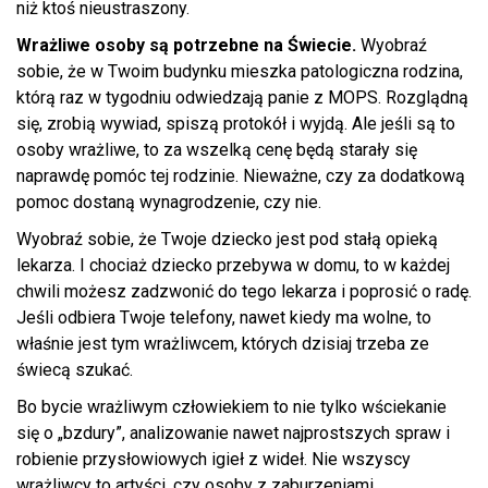
niż ktoś nieustraszony.
Wrażliwe osoby są potrzebne na Świecie.
Wyobraź
sobie, że w Twoim budynku mieszka patologiczna rodzina,
którą raz w tygodniu odwiedzają panie z MOPS. Rozglądną
się, zrobią wywiad, spiszą protokół i wyjdą. Ale jeśli są to
osoby wrażliwe, to za wszelką cenę będą starały się
naprawdę pomóc tej rodzinie. Nieważne, czy za dodatkową
pomoc dostaną wynagrodzenie, czy nie.
Wyobraź sobie, że Twoje dziecko jest pod stałą opieką
lekarza. I chociaż dziecko przebywa w domu, to w każdej
chwili możesz zadzwonić do tego lekarza i poprosić o radę.
Jeśli odbiera Twoje telefony, nawet kiedy ma wolne, to
właśnie jest tym wrażliwcem, których dzisiaj trzeba ze
świecą szukać.
Bo bycie wrażliwym człowiekiem to nie tylko wściekanie
się o „bzdury”, analizowanie nawet najprostszych spraw i
robienie przysłowiowych igieł z wideł. Nie wszyscy
wrażliwcy to artyści, czy osoby z zaburzeniami