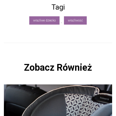
b
Tagi
o
ok
wrażliwe dziecko
wrażliwość
,
Zobacz Również