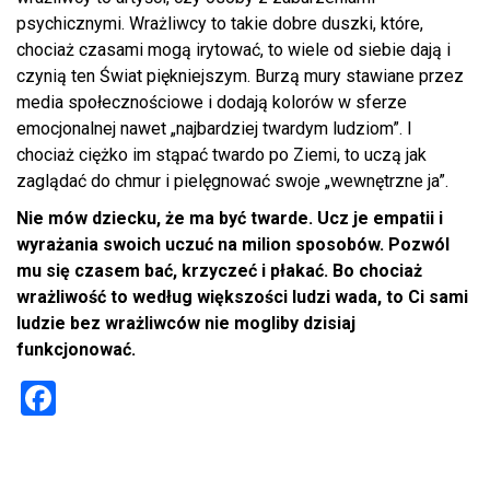
psychicznymi. Wrażliwcy to takie dobre duszki, które,
chociaż czasami mogą irytować, to wiele od siebie dają i
czynią ten Świat piękniejszym. Burzą mury stawiane przez
media społecznościowe i dodają kolorów w sferze
emocjonalnej nawet „najbardziej twardym ludziom”. I
chociaż ciężko im stąpać twardo po Ziemi, to uczą jak
zaglądać do chmur i pielęgnować swoje „wewnętrzne ja”.
Nie mów dziecku, że ma być twarde. Ucz je empatii i
wyrażania swoich uczuć na milion sposobów. Pozwól
mu się czasem bać, krzyczeć i płakać. Bo chociaż
wrażliwość to według większości ludzi wada, to Ci sami
ludzie bez wrażliwców nie mogliby dzisiaj
funkcjonować.
F
a
ce