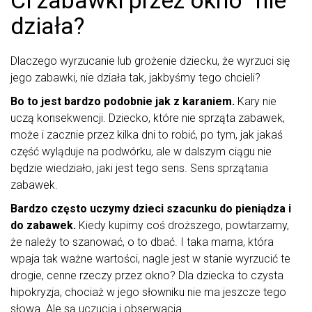
Ci zabawki przez okno” nie
działa?
Dlaczego wyrzucanie lub grożenie dziecku, że wyrzuci się
jego zabawki, nie działa tak, jakbyśmy tego chcieli?
Bo to jest bardzo podobnie jak z karaniem.
Kary nie
uczą konsekwencji. Dziecko, które nie sprząta zabawek,
może i zacznie przez kilka dni to robić, po tym, jak jakaś
część wyląduje na podwórku, ale w dalszym ciągu nie
będzie wiedziało, jaki jest tego sens. Sens sprzątania
zabawek.
Bardzo często uczymy dzieci szacunku do pieniądza i
do zabawek.
Kiedy kupimy coś droższego, powtarzamy,
że należy to szanować, o to dbać. I taka mama, która
wpaja tak ważne wartości, nagle jest w stanie wyrzucić te
drogie, cenne rzeczy przez okno? Dla dziecka to czysta
hipokryzja, chociaż w jego słowniku nie ma jeszcze tego
słowa. Ale są uczucia i obserwacja.