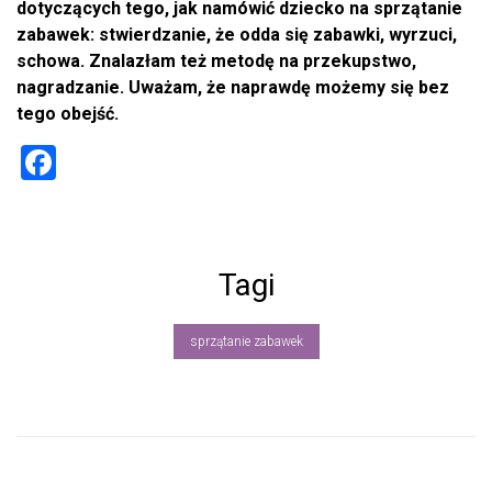
dotyczących tego, jak namówić dziecko na sprzątanie
zabawek: stwierdzanie, że odda się zabawki, wyrzuci,
schowa. Znalazłam też metodę na przekupstwo,
nagradzanie. Uważam, że naprawdę możemy się bez
tego obejść.
F
a
ce
b
Tagi
o
ok
sprzątanie zabawek