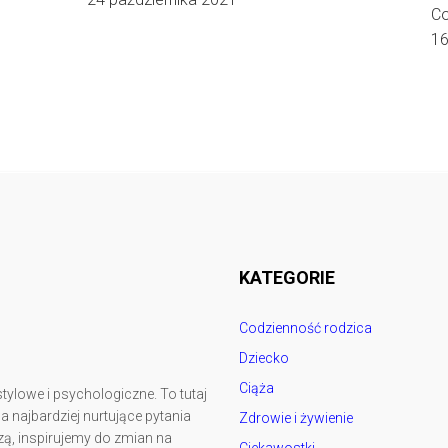
Co
16
Follow @
rodzicedzieci.pl
KATEGORIE
Codzienność rodzica
Dziecko
Ciąża
tylowe i psychologiczne. To tutaj
najbardziej nurtujące pytania
Zdrowie i żywienie
ą, inspirujemy do zmian na