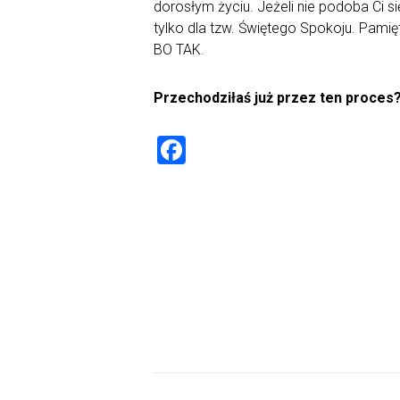
dorosłym życiu. Jeżeli nie podoba Ci si
tylko dla tzw. Świętego Spokoju. Pamię
BO TAK.
Przechodziłaś już przez ten proces
F
a
ce
b
o
ok