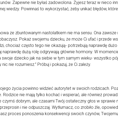
nów. Zapewne nie byłaś zadowolona. Żyjesz teraz w nieco in
znej wiedzy. Powinnaś to wykorzystać, żeby unikać błędów, któr
zmowa ze zbuntowanym nastolatkiem nie ma sensu. Ona zawsze m
obaczysz. Pokaż swojemu dziecku, że może Ci ufać i przede wszy
dzi, chociaż często tego nie okazują- potrzebują naprawdę duż
tutaj naprawdę dużą rolę odgrywają głównie hormony. W momencie
a swoje dziecko jak na siebie w tym samym wieku- wszystko pójdz
nic nie rozumiesz.” Próbuj i pokazuj, że Ci zależy.
ojego życia powinno widzieć autorytet w swoich rodzicach. Po
. Rodzice nie mają tylko kochać i wspierać, ale również prowad
e czymś dobrym, ale czasami Twój ostateczny głos w sprawie m
 przeprosin i nie odpuszczaj. Wytłumacz, co zrobiło źle, opowie
basz proces ponoszenia konsekwencji swoich czynów, Twojemu 