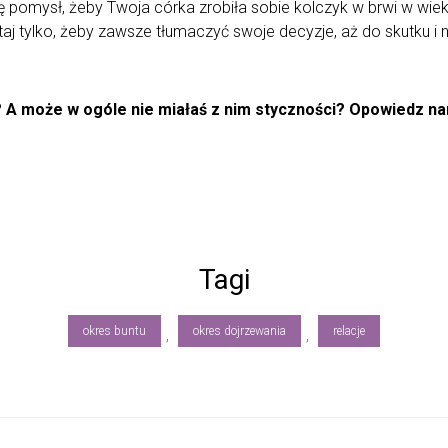
ę pomysł, żeby Twoja córka zrobiła sobie kolczyk w brwi w wieku 
taj tylko, żeby zawsze tłumaczyć swoje decyzje, aż do skutku i
? A może w ogóle nie miałaś z nim styczności? Opowiedz n
Tagi
okres buntu
okres dojrzewania
relacje
,
,