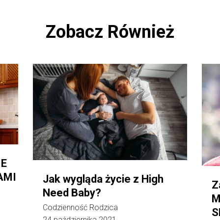
Zobacz Również
IE
AMI
Jak wygląda życie z High
Z
Need Baby?
M
Codzienność Rodzica
S
24 października 2021