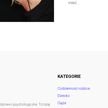
mieć...
Follow @
rodzicedzieci.pl
KATEGORIE
Codzienność rodzica
Dziecko
Ciąża
tylowe i psychologiczne. To tutaj