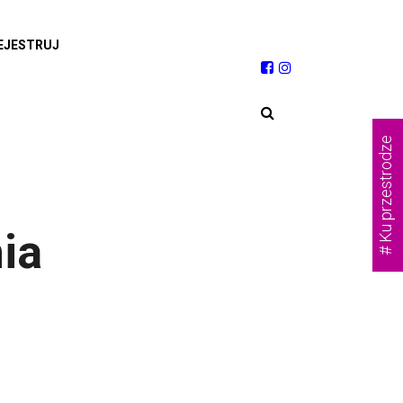
EJESTRUJ
# Ku przestrodze
ia