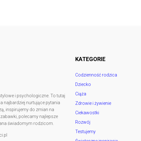
Follow @
rodzicedzieci.pl
KATEGORIE
Codzienność rodzica
Dziecko
Ciąża
tylowe i psychologiczne. To tutaj
najbardziej nurtujące pytania
Zdrowie i żywienie
ą, inspirujemy do zmian na
Ciekawostki
y zabawki, polecamy najlepsze
Rozwój
kowana świadomym rodzicom.
Testujemy
i.pl