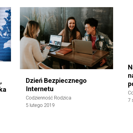
N
n
Dzień Bezpiecznego
,
p
Internetu
cka
Co
Codzienność Rodzica
7 
5 lutego 2019