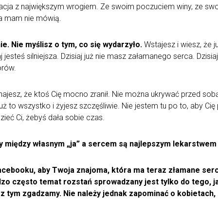
ontacja z największym wrogiem. Ze swoim poczuciem winy, ze
la mam nie mówią.
e. Nie myślisz o tym, co się wydarzyło.
Wstajesz i wiesz, że 
 jesteś silniejsza. Dzisiaj już nie masz załamanego serca. Dzisi
orów.
yznajesz, że ktoś Cię mocno zranił. Nie można ukrywać przed so
ż to wszystko i żyjesz szczęśliwie. Nie jestem tu po to, aby Ci
zieć Ci, żebyś dała sobie czas.
y między własnym „ja” a sercem są najlepszym lekarstwem
cebooku, aby Twoja znajoma, która ma teraz złamane serce,
o często temat rozstań sprowadzany jest tylko do tego, jak
ę z tym zgadzamy. Nie należy jednak zapominać o kobietach,