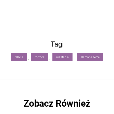
Tagi
relacje
rodzice
rozstania
złamane serce
,
,
,
Zobacz Również