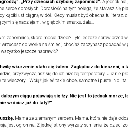
grodzą”. „Przy dzieciach szybciej zapomnisz”.
A jednak nie j
ne serce dorosłych. Dorosłość na tym polega, że starasz się płak
y kąciki ust ciągną w dół. Kiedy musisz być obecna tu i teraz, 
cymi się nadziejami, w głębokim smutku, żalu…
 tym zapomnieć, skoro macie dzieci? Tyle jeszcze spraw przed 
ry wrzucasz do worka na śmieci, chociaż zaczynasz popadać w po
o wszystko jeszcze naprawić?
hwilę wkurzenie stało się żalem. Zaglądasz do kieszeni, a t
dziej przyzwyczajasz się do ich niższej temperatury. Już nie pł
le te wieczory… Wciąż jakieś takie obce, samotne i puste. No i t
 dalszym ciągu pojawiają się łzy. Nie jest to jednak morze, 
ie wrócisz już do taty?”.
uszkę.
Mama ze złamanym sercem. Mama, która nie daje odczuć, 
sja jest ogromna. Z jednej strony wyrzuty sumienia, że dzieci z