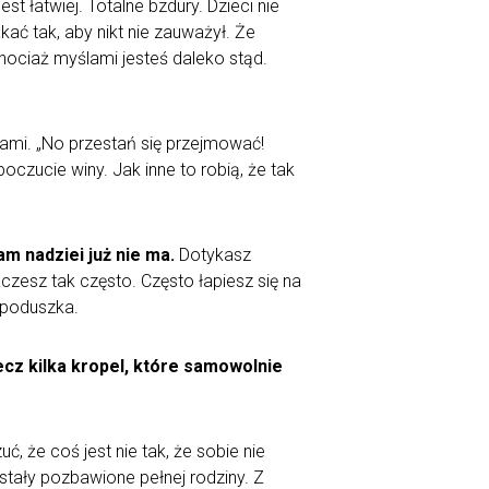
est łatwiej. Totalne bzdury. Dzieci nie
ać tak, aby nikt nie zauważył. Że
chociaż myślami jesteś daleko stąd.
wami. „No przestań się przejmować!
czucie winy. Jak inne to robią, że tak
am nadziei już nie ma.
Dotykasz
aczesz tak często. Często łapiesz się na
a poduszka.
lecz kilka kropel, które samowolnie
że coś jest nie tak, że sobie nie
ostały pozbawione pełnej rodziny. Z