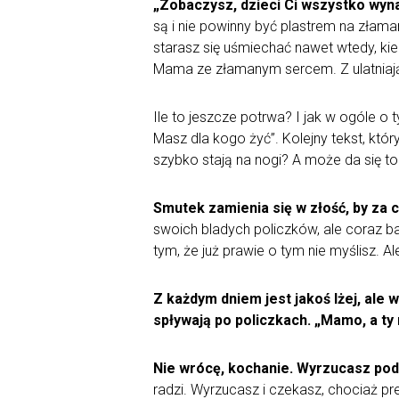
„Zobaczysz, dzieci Ci wszystko wyna
są i nie powinny być plastrem na złama
starasz się uśmiechać nawet wtedy, kied
Mama ze złamanym sercem. Z ulatniają
Ile to jeszcze potrwa? I jak w ogóle o
Masz dla kogo żyć”. Kolejny tekst, któ
szybko stają na nogi? A może da się t
Smutek zamienia się w złość, by za c
swoich bladych policzków, ale coraz bar
tym, że już prawie o tym nie myślisz. A
Z każdym dniem jest jakoś lżej, ale w
spływają po policzkach. „Mamo, a ty n
Nie wrócę, kochanie.
Wyrzucasz pod
radzi. Wyrzucasz i czekasz, chociaż pre