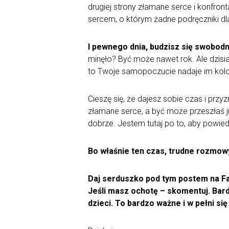
drugiej strony złamane serce i konfr
sercem, o którym żadne podręczniki d
I pewnego dnia, budzisz się swobodni
minęło? Być może nawet rok. Ale dzisiaj
to Twoje samopoczucie nadaje im kol
Cieszę się, że dajesz sobie czas i prz
złamane serce, a być może przeszłaś ju
dobrze. Jestem tutaj po to, aby powied
Bo właśnie ten czas, trudne rozmow
Daj serduszko pod tym postem na Fa
Jeśli masz ochotę – skomentuj. Bardz
dzieci. To bardzo ważne i w pełni si