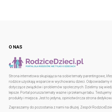
O NAS
Strona internetowa skupiająca na sobie tematy parentingowe, lifes
rodzice uzyskają wsparcie w wychowaniu dzieci. Odpowiadamy na 
dotyczące związków i problemów społecznych. Dzielimy się wiedz
lepsze. Portal porusza tematy ważne i przełamuje tabu. Testujem
produkty i miejsca. Jest to jedyna, opiniotwórcza strona dedy
Zapraszamy do pozostania z nami na dłużej. Zespół RodziceDziec