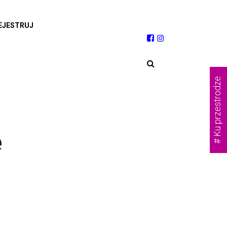
EJESTRUJ
# Ku przestrodze
e