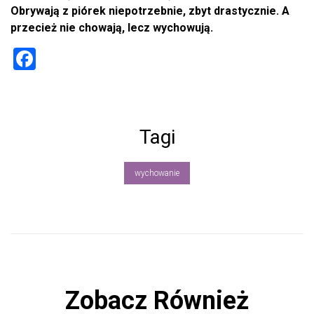
Obrywają z piórek niepotrzebnie, zbyt drastycznie. A
przecież nie chowają, lecz wychowują.
F
a
ce
b
Tagi
o
ok
wychowanie
Zobacz Również