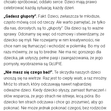
chciało spróbować, oddało serce. Dzieci mają prawo
celebrować każdą sytuację, każdy dzień.
„Gadasz głupoty”.
Fakt. Dzieci, zwłaszcza te młodsze,
często mówią coś od rzeczy. Ale warto pamiętać, że tylko
dla nas, dorosłych, są to „głupoty”. Dla dzieci są to ważne
sprawy. Odcinamy się więc od rozmowy i stwierdzamy, że
dziecko się myli. Nie rozwijamy w nim kreatywności, nie
chce nam się tłumaczyć i wchodzić w polemikę. Bo my od
razu mówimy, że są to brednie. Nie ma nic gorszego dla
dziecka, jak usłyszy, pełne pasji i zaangażowania, że jego
pomysły, wyobrażenia są GŁUPIE.
„Nie masz się czego bać!”.
Te skrzydła naszych dzieci
unoszą się na wietrze. Raz jest to ciepły wiatr, a raz mroźny.
Mróz to strach, który odczuwają nawet najbardziej
odważne dzieci. Kiedy dziecko słyszy, zamiast tłumaczeń i
słów wsparcia, że jego strach nie istnieje, lecą pióra. Bo
dziecko ten strach odczuwa i chce go zrozumieć, aby go
pokonać. Nie może jednak pokonać czegoś, bez rodziców.