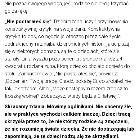
Nie pozna swojego wroga, jeśli rodzice nie będą trzymać
go za rękę.
„Nie postarałeś się”.
Dzieci trzeba uczyć przyjmowania
konstruktywnej krytyki na swoje barki. Konstruktywna
krytyka to coś, co będzie je otaczać przez całe życie.
Jednak jednymi z najbardziej smutnych historii, jakie piszą
się w niektórych domach, są te o dzieciach, które się
starały. Linia wyszła poza schemat, słońce ma kształt
kwadratu, rozlana zupa, którą dziecko chciało donieść do
stołu. Zamiast mówić: „Nie postarałeś się”, powiedz:
„Doceniam Twoją pracę. Chodź, pokażę Ci, co zrobiłeś nie
tak, jak trzeba”. Albo: „Może następnym razem zrobisz to
troszkę wolniej? Zobaczysz, wtedy będzie Ci łatwiej!”.
Skracamy zdania. Mówimy ogólnikami. Nie chcemy źle,
ale w praktyce wychodzi całkiem inaczej. Dzieci tracą
skrzydła przez to, że niektórzy rodzice są zmęczeni,
że nie rozumieją świata dziecka. Że nie dostrzegają lub
zapominają, że te dzieci rodzą się ze skrzydłami.