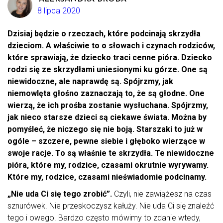
8 lipca 2020
Dzisiaj będzie o rzeczach, które podcinają skrzydła
dzieciom. A właściwie to o słowach i czynach rodziców,
które sprawiają, że dziecko traci cenne pióra. Dziecko
rodzi się ze skrzydłami uniesionymi ku górze. One są
niewidoczne, ale naprawdę są. Spójrzmy, jak
niemowlęta głośno zaznaczają to, że są głodne. One
wierzą, że ich prośba zostanie wysłuchana. Spójrzmy,
jak nieco starsze dzieci są ciekawe świata. Można by
pomyśleć, że niczego się nie boją. Starszaki to już w
ogóle – szczere, pewne siebie i głęboko wierzące w
swoje racje. To są właśnie te skrzydła. Te niewidoczne
pióra, które my, rodzice, czasami okrutnie wyrywamy.
Które my, rodzice, czasami nieświadomie podcinamy.
„Nie uda Ci się tego zrobić”.
Czyli, nie zawiążesz na czas
sznurówek. Nie przeskoczysz kałuży. Nie uda Ci się znaleźć
tego i owego. Bardzo często mówimy to zdanie wtedy,