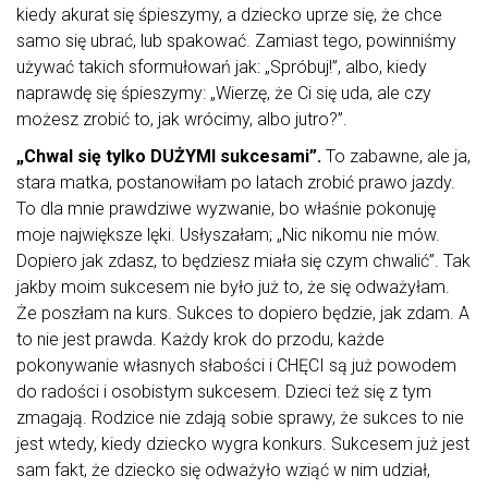
kiedy akurat się śpieszymy, a dziecko uprze się, że chce
samo się ubrać, lub spakować. Zamiast tego, powinniśmy
używać takich sformułowań jak: „Spróbuj!”, albo, kiedy
naprawdę się śpieszymy: „Wierzę, że Ci się uda, ale czy
możesz zrobić to, jak wrócimy, albo jutro?”.
„Chwal się tylko DUŻYMI sukcesami”.
To zabawne, ale ja,
stara matka, postanowiłam po latach zrobić prawo jazdy.
To dla mnie prawdziwe wyzwanie, bo właśnie pokonuję
moje największe lęki. Usłyszałam; „Nic nikomu nie mów.
Dopiero jak zdasz, to będziesz miała się czym chwalić”. Tak
jakby moim sukcesem nie było już to, że się odważyłam.
Że poszłam na kurs. Sukces to dopiero będzie, jak zdam. A
to nie jest prawda. Każdy krok do przodu, każde
pokonywanie własnych słabości i CHĘCI są już powodem
do radości i osobistym sukcesem. Dzieci też się z tym
zmagają. Rodzice nie zdają sobie sprawy, że sukces to nie
jest wtedy, kiedy dziecko wygra konkurs. Sukcesem już jest
sam fakt, że dziecko się odważyło wziąć w nim udział,