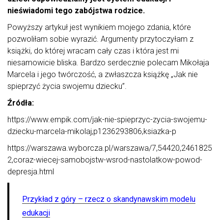
nieświadomi tego zabójstwa rodzice.
Powyższy artykuł jest wynikiem mojego zdania, które
pozwoliłam sobie wyrazić. Argumenty przytoczyłam z
książki, do której wracam cały czas i która jest mi
niesamowicie bliska. Bardzo serdecznie polecam Mikołaja
Marcela i jego twórczość, a zwłaszcza książkę „Jak nie
spieprzyć życia swojemu dziecku”.
Źródła:
https://www.empik.com/jak-nie-spieprzyc-zycia-swojemu-
dziecku-marcela-mikolaj,p1236293806,ksiazka-p
https://warszawa.wyborcza.pl/warszawa/7,54420,2461825
2,coraz-wiecej-samobojstw-wsrod-nastolatkow-powod-
depresja.html
Przykład z góry – rzecz o skandynawskim modelu
edukacji