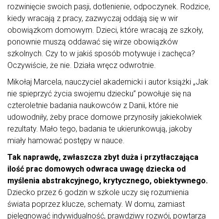
rozwinięcie swoich pasji, dotlenienie, odpoczynek. Rodzice,
kiedy wracają z pracy, zazwyczaj oddają się w wir
obowiązkom domowym. Dzieci, które wracają ze szkoły,
ponownie muszą oddawać się wirze obowiązków
szkolnych. Czy to w jakiś sposób motywuje i zachęca?
Oczywiście, że nie. Działa wręcz odwrotnie.
Mikołaj Marcela, nauczyciel akademicki i autor książki „Jak
nie spieprzyć życia swojemu dziecku” powołuje się na
czteroletnie badania naukowców z Danii, które nie
udowodniły, żeby prace domowe przynosiły jakiekolwiek
rezultaty. Mało tego, badania te ukierunkowują, jakoby
miały hamować postępy w nauce.
Tak naprawdę, zwłaszcza zbyt duża i przytłaczająca
ilość prac domowych odwraca uwagę dziecka od
myślenia abstrakcyjnego, krytycznego, obiektywnego.
Dziecko przez 6 godzin w szkole uczy się rozumienia
świata poprzez klucze, schematy. W domu, zamiast
pielęgnować indywidualność, prawdziwy rozwój, powtarza