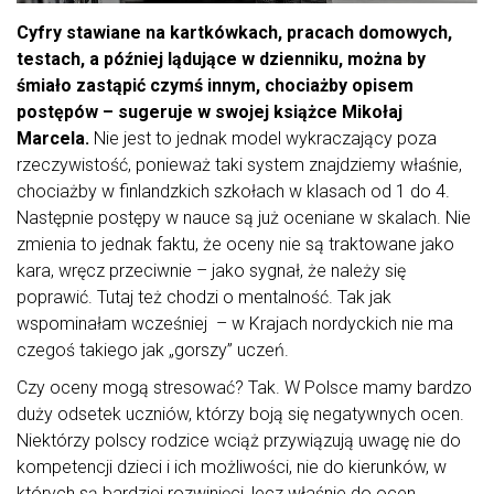
Cyfry stawiane na kartkówkach, pracach domowych,
testach, a później lądujące w dzienniku, można by
śmiało zastąpić czymś innym, chociażby opisem
postępów – sugeruje w swojej książce Mikołaj
Marcela.
Nie jest to jednak model wykraczający poza
rzeczywistość, ponieważ taki system znajdziemy właśnie,
chociażby w finlandzkich szkołach w klasach od 1 do 4.
Następnie postępy w nauce są już oceniane w skalach. Nie
zmienia to jednak faktu, że oceny nie są traktowane jako
kara, wręcz przeciwnie – jako sygnał, że należy się
poprawić. Tutaj też chodzi o mentalność. Tak jak
wspominałam wcześniej – w Krajach nordyckich nie ma
czegoś takiego jak „gorszy” uczeń.
Czy oceny mogą stresować? Tak. W Polsce mamy bardzo
duży odsetek uczniów, którzy boją się negatywnych ocen.
Niektórzy polscy rodzice wciąż przywiązują uwagę nie do
kompetencji dzieci i ich możliwości, nie do kierunków, w
których są bardziej rozwinięci, lecz właśnie do ocen.