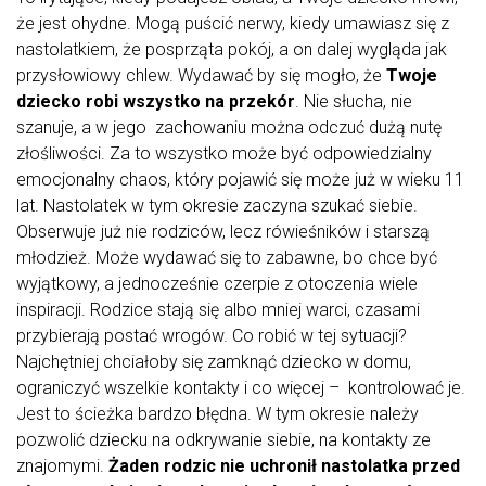
że jest ohydne. Mogą puścić nerwy, kiedy umawiasz się z
nastolatkiem, że posprząta pokój, a on dalej wygląda jak
przysłowiowy chlew. Wydawać by się mogło, że
Twoje
dziecko robi wszystko na przekór
. Nie słucha, nie
szanuje, a w jego zachowaniu można odczuć dużą nutę
złośliwości. Za to wszystko może być odpowiedzialny
emocjonalny chaos, który pojawić się może już w wieku 11
lat. Nastolatek w tym okresie zaczyna szukać siebie.
Obserwuje już nie rodziców, lecz rówieśników i starszą
młodzież. Może wydawać się to zabawne, bo chce być
wyjątkowy, a jednocześnie czerpie z otoczenia wiele
inspiracji. Rodzice stają się albo mniej warci, czasami
przybierają postać wrogów. Co robić w tej sytuacji?
Najchętniej chciałoby się zamknąć dziecko w domu,
ograniczyć wszelkie kontakty i co więcej – kontrolować je.
Jest to ścieżka bardzo błędna. W tym okresie należy
pozwolić dziecku na odkrywanie siebie, na kontakty ze
znajomymi.
Żaden rodzic nie uchronił nastolatka przed