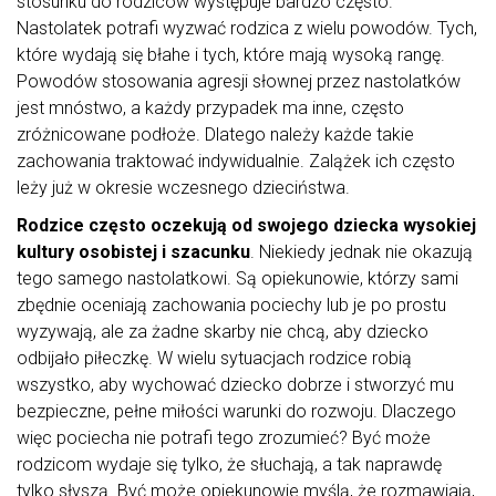
stosunku do rodziców występuje bardzo często.
Nastolatek potrafi wyzwać rodzica z wielu powodów. Tych,
które wydają się błahe i tych, które mają wysoką rangę.
Powodów stosowania agresji słownej przez nastolatków
jest mnóstwo, a każdy przypadek ma inne, często
zróżnicowane podłoże. Dlatego należy każde takie
zachowania traktować indywidualnie. Zalążek ich często
leży już w okresie wczesnego dzieciństwa.
Rodzice często oczekują od swojego dziecka wysokiej
kultury osobistej i szacunku
. Niekiedy jednak nie okazują
tego samego nastolatkowi. Są opiekunowie, którzy sami
zbędnie oceniają zachowania pociechy lub je po prostu
wyzywają, ale za żadne skarby nie chcą, aby dziecko
odbijało piłeczkę. W wielu sytuacjach rodzice robią
wszystko, aby wychować dziecko dobrze i stworzyć mu
bezpieczne, pełne miłości warunki do rozwoju. Dlaczego
więc pociecha nie potrafi tego zrozumieć? Być może
rodzicom wydaje się tylko, że słuchają, a tak naprawdę
tylko słyszą. Być może opiekunowie myślą, że rozmawiają,