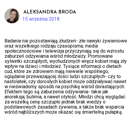
ALEKSANDRA BRODA
15 września 2018
Badania nie pozostawiają złudzeń- złe nawyki żywieniowe
oraz wszelkiego rodzaju czasopisma, media
społecznościowe i telewizja przyczyniają się do wzrostu
zaburzeń odżywiania wśród młodzieży. Promowane
sylwetki szczupłych, wychudzonych wręcz kobiet mają zły
wpływ na dzieci i młodzież. Tysiące informacji o dietach
cud, które ze zdrowiem mają niewiele wspólnego,
oglądanie przeważającej ilości ludzi szczupłych- czy to
nastolatek, czy dorosłych kobiet może oddziaływać nawet
w nieświadomy sposób na psychikę wśród dorastających.
Efektem tego są zaburzenia odżywiania- takie jak
anoreksja, bulimia, a nawet otyłość. Młodzi chcą wyglądać
za wszelką cenę szczupło jednak brak wiedzy o
podstawowych zasadach żywienia, a także brak wsparcia
wśród najbliższych może okazać się śmiertelną pułapką.