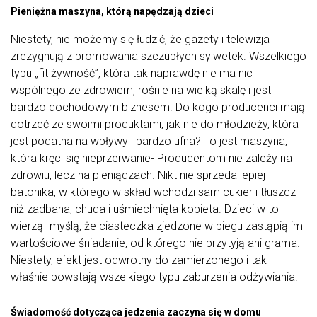
Pieniężna maszyna, którą napędzają dzieci
Niestety, nie możemy się łudzić, że gazety i telewizja
zrezygnują z promowania szczupłych sylwetek. Wszelkiego
typu „fit żywność”, która tak naprawdę nie ma nic
wspólnego ze zdrowiem, rośnie na wielką skalę i jest
bardzo dochodowym biznesem. Do kogo producenci mają
dotrzeć ze swoimi produktami, jak nie do młodzieży, która
jest podatna na wpływy i bardzo ufna? To jest maszyna,
która kręci się nieprzerwanie- Producentom nie zależy na
zdrowiu, lecz na pieniądzach. Nikt nie sprzeda lepiej
batonika, w którego w skład wchodzi sam cukier i tłuszcz
niż zadbana, chuda i uśmiechnięta kobieta. Dzieci w to
wierzą- myślą, że ciasteczka zjedzone w biegu zastąpią im
wartościowe śniadanie, od którego nie przytyją ani grama.
Niestety, efekt jest odwrotny do zamierzonego i tak
właśnie powstają wszelkiego typu zaburzenia odżywiania.
Świadomość dotycząca jedzenia zaczyna się w domu