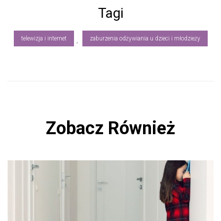
b
Tagi
o
ok
telewizja i internet
zaburzenia odżywiania u dzieci i młodzieży
,
Zobacz Również