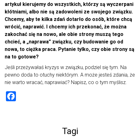
artykuł kierujemy do wszystkich, którzy są wyczerpani
kłótniami, albo nie są zadowoleni ze swojego związku.
Chcemy, aby te kilka zdań dotarło do osób, które chcą
wrócić, naprawić. I chcemy ich przekonać, że można
zakochać się na nowo, ale obie strony muszą tego
chcieć, a „naprawa” związku, czy budowanie go od
nowa, to ciężka praca. Pytanie tylko, czy obie strony są
na to gotowe?
Jeśli przeżywałaś kryzys w związku, podziel się tym. Na
pewno doda to otuchy niektórym. A może jesteś zdania, że
nie warto wracać, naprawiać? Napisz, co o tym myślisz.
F
a
ce
b
Tagi
o