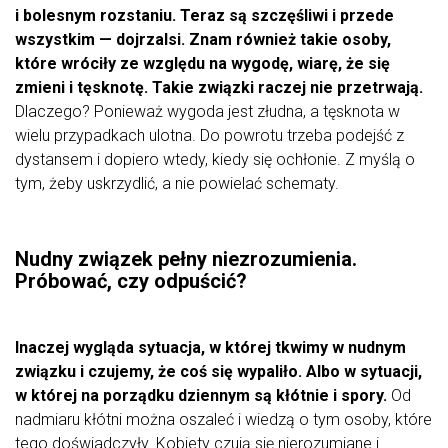
i bolesnym rozstaniu. Teraz są szczęśliwi i przede
wszystkim — dojrzalsi. Znam również takie osoby,
które wróciły ze względu na wygodę, wiarę, że się
zmieni i tęsknotę. Takie związki raczej nie przetrwają.
Dlaczego? Ponieważ wygoda jest złudna, a tęsknota w
wielu przypadkach ulotna. Do powrotu trzeba podejść z
dystansem i dopiero wtedy, kiedy się ochłonie. Z myślą o
tym, żeby uskrzydlić, a nie powielać schematy.
Nudny związek pełny niezrozumienia.
Próbować, czy odpuścić?
Inaczej wygląda sytuacja, w której tkwimy w nudnym
związku i czujemy, że coś się wypaliło. Albo w sytuacji,
w której na porządku dziennym są kłótnie i spory.
Od
nadmiaru kłótni można oszaleć i wiedzą o tym osoby, które
tego doświadczyły. Kobiety czują się nierozumiane i