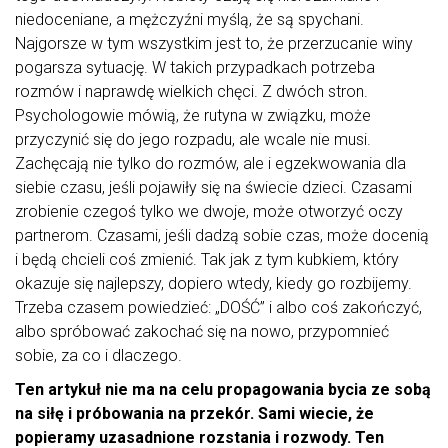
niedoceniane, a mężczyźni myślą, że są spychani.
Najgorsze w tym wszystkim jest to, że przerzucanie winy
pogarsza sytuację. W takich przypadkach potrzeba
rozmów i naprawdę wielkich chęci. Z dwóch stron.
Psychologowie mówią, że rutyna w związku, może
przyczynić się do jego rozpadu, ale wcale nie musi.
Zachęcają nie tylko do rozmów, ale i egzekwowania dla
siebie czasu, jeśli pojawiły się na świecie dzieci. Czasami
zrobienie czegoś tylko we dwoje, może otworzyć oczy
partnerom. Czasami, jeśli dadzą sobie czas, może docenią
i będą chcieli coś zmienić. Tak jak z tym kubkiem, który
okazuje się najlepszy, dopiero wtedy, kiedy go rozbijemy.
Trzeba czasem powiedzieć: „DOŚĆ” i albo coś zakończyć,
albo spróbować zakochać się na nowo, przypomnieć
sobie, za co i dlaczego.
Ten artykuł nie ma na celu propagowania bycia ze sobą
na siłę i próbowania na przekór. Sami wiecie, że
popieramy uzasadnione rozstania i rozwody. Ten