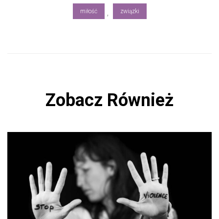
ok
miłość
związki
,
Zobacz Również