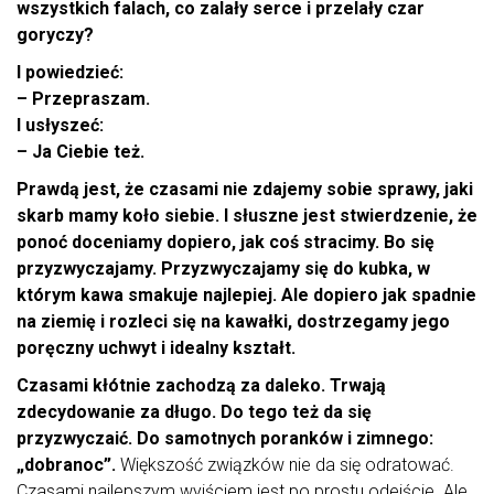
wszystkich falach, co zalały serce i przelały czar
goryczy?
I powiedzieć:
– Przepraszam.
I usłyszeć:
– Ja Ciebie też.
Prawdą jest, że czasami nie zdajemy sobie sprawy, jaki
skarb mamy koło siebie. I słuszne jest stwierdzenie, że
ponoć doceniamy dopiero, jak coś stracimy. Bo się
przyzwyczajamy. Przyzwyczajamy się do kubka, w
którym kawa smakuje najlepiej. Ale dopiero jak spadnie
na ziemię i rozleci się na kawałki, dostrzegamy jego
poręczny uchwyt i idealny kształt.
Czasami kłótnie zachodzą za daleko. Trwają
zdecydowanie za długo. Do tego też da się
przyzwyczaić. Do samotnych poranków i zimnego:
„dobranoc”.
Większość związków nie da się odratować.
Czasami najlepszym wyjściem jest po prostu odejście. Ale