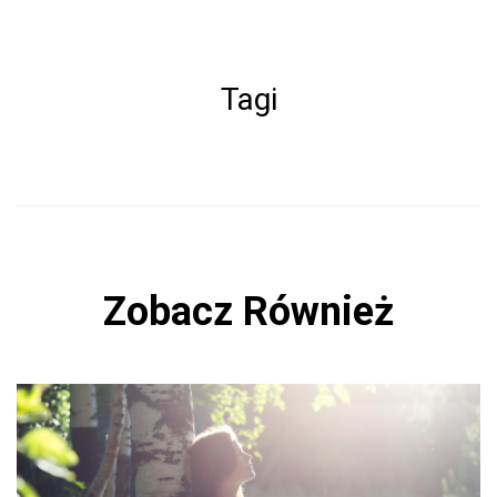
a
ce
b
Tagi
o
ok
Zobacz Również