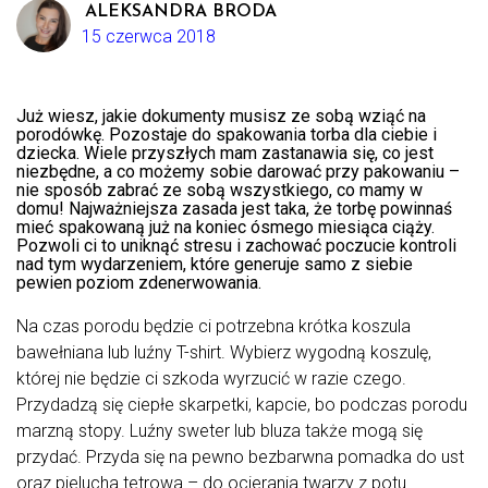
ALEKSANDRA BRODA
15 czerwca 2018
Już wiesz, jakie dokumenty musisz ze sobą wziąć na
porodówkę. Pozostaje do spakowania torba dla ciebie i
dziecka. Wiele przyszłych mam zastanawia się, co jest
niezbędne, a co możemy sobie darować przy pakowaniu –
nie sposób zabrać ze sobą wszystkiego, co mamy w
domu! Najważniejsza zasada jest taka, że torbę powinnaś
mieć spakowaną już na koniec ósmego miesiąca ciąży.
Pozwoli ci to uniknąć stresu i zachować poczucie kontroli
nad tym wydarzeniem, które generuje samo z siebie
pewien poziom zdenerwowania.
Na czas porodu będzie ci potrzebna krótka koszula
bawełniana lub luźny T-shirt. Wybierz wygodną koszulę,
której nie będzie ci szkoda wyrzucić w razie czego.
Przydadzą się ciepłe skarpetki, kapcie, bo podczas porodu
marzną stopy. Luźny sweter lub bluza także mogą się
przydać. Przyda się na pewno bezbarwna pomadka do ust
oraz pielucha tetrowa – do ocierania twarzy z potu.