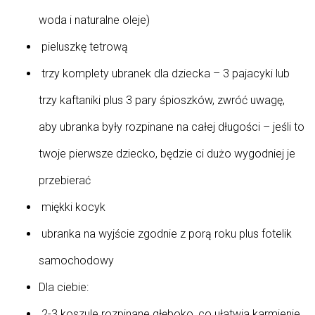
woda i naturalne oleje)
pieluszkę tetrową
trzy komplety ubranek dla dziecka – 3 pajacyki lub
trzy kaftaniki plus 3 pary śpioszków, zwróć uwagę,
aby ubranka były rozpinane na całej długości – jeśli to
twoje pierwsze dziecko, będzie ci dużo wygodniej je
przebierać
miękki kocyk
ubranka na wyjście zgodnie z porą roku plus fotelik
samochodowy
Dla ciebie:
2-3 koszule rozpinane głęboko, co ułatwia karmienie