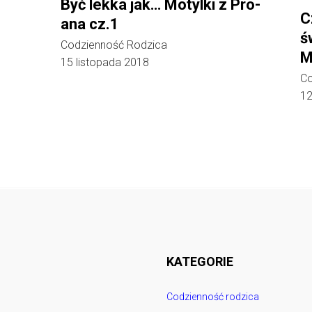
Być lekka jak… Motylki z Pro-
C
ana cz.1
ś
Codzienność Rodzica
M
15 listopada 2018
Co
12
Follow @
rodzicedzieci.pl
KATEGORIE
Codzienność rodzica