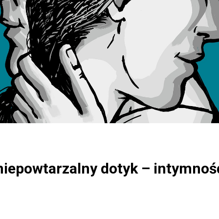
iepowtarzalny dotyk – intymnoś