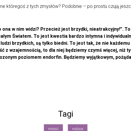
e któregoś z tych zmysłów? Podobnie – po prostu czują jeszcz
Co ona w nim widzi? Przecież jest brzydki, nieatrakcyjny!”. 
ałym Światem. To jest kwestia bardzo intymna i indywidualna
 ludzi brzydkich, są tylko biedni. To jest tak, że nie każde
ść z wzajemnością, to dla niej będziemy czymś więcej, niż
wyższonym poziomem endorfin. Będziemy wyjątkowym, pożąd
Tagi
miłość
rodzice
,