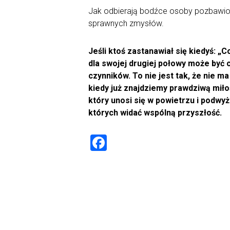
Jak odbierają bodźce osoby pozbawion
sprawnych zmysłów.
Jeśli ktoś zastanawiał się kiedyś: „
dla swojej drugiej połowy może być c
czynników. To nie jest tak, że nie ma
kiedy już znajdziemy prawdziwą miło
który unosi się w powietrzu i pod
których widać wspólną przyszłość.
F
a
ce
b
o
ok