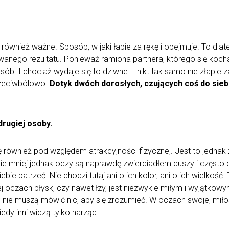
również ważne. Sposób, w jaki łapie za rękę i obejmuje. To dlatego,
iwanego rezultatu. Ponieważ ramiona partnera, którego się koc
b. I chociaż wydaje się to dziwne – nikt tak samo nie złapie z
przeciwbólowo.
Dotyk dwóch dorosłych, czujących coś do siebie
drugiej osoby.
się również pod względem atrakcyjności fizycznej. Jest to jednak
ie mniej jednak oczy są naprawdę zwierciadłem duszy i często d
ebie patrzeć. Nie chodzi tutaj ani o ich kolor, ani o ich wielkość.
 jej oczach błysk, czy nawet łzy, jest niezwykle miłym i wyjątk
i nie muszą mówić nic, aby się zrozumieć. W oczach swojej miło
edy inni widzą tylko narząd.