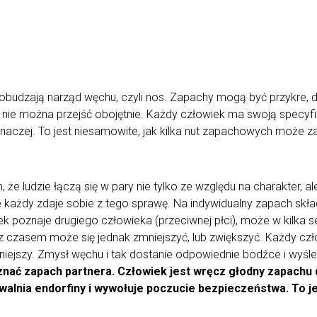
obudzają narząd węchu, czyli nos. Zapachy mogą być przykre, dr
 nie można przejść obojętnie. Każdy człowiek ma swoją specyf
naczej. To jest niesamowite, jak kilka nut zapachowych może za
, że ludzie łączą się w pary nie tylko ze względu na charakter, 
 każdy zdaje sobie z tego sprawę. Na indywidualny zapach skł
ek poznaje drugiego człowieka (przeciwnej płci), może w kilka
z czasem może się jednak zmniejszyć, lub zwiększyć. Każdy czło
niejszy. Zmysł węchu i tak dostanie odpowiednie bodźce i wyśl
nać zapach partnera. Człowiek jest wręcz głodny zapachu 
uwalnia endorfiny i wywołuje poczucie bezpieczeństwa. To 