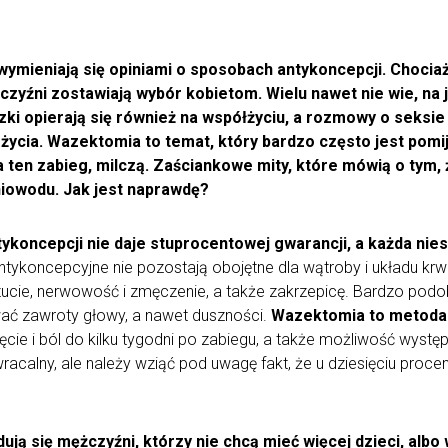
wymieniają się opiniami o sposobach antykoncepcji. Chocia
zyźni zostawiają wybór kobietom. Wielu nawet nie wie, na 
zki opierają się również na współżyciu, a rozmowy o seksie 
życia. Wazektomia to temat, który bardzo często jest pomi
a ten zabieg, milczą. Zaściankowe mity, które mówią o tym, 
niowodu. Jak jest naprawdę?
koncepcji nie daje stuprocentowej gwarancji, a każda nies
ntykoncepcyjne nie pozostają obojętne dla wątroby i układu kr
e, nerwowość i zmęczenie, a także zakrzepicę. Bardzo podob
ć zawroty głowy, a nawet duszności.
Wazektomia to metoda 
ęcie i ból do kilku tygodni po zabiegu, a także możliwość wys
odwracalny, ale należy wziąć pod uwagę fakt, że u dziesięciu pro
ją się mężczyźni, którzy nie chcą mieć więcej dzieci, albo