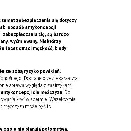
ż temat zabezpieczania się dotyczy
jaki sposób antykoncepcji
i zabezpieczaniu się, są bardzo
jany, wyśmiewany. Niektórzy
że facet straci męskość, kiedy
ie ze sobą ryzyko powikłań.
wionośnego. Dobrane przez lekarza „na
nie sprawa wygląda z zastrzykami
antykoncepcji dla mężczyzn.
Do
tępowania krwi w spermie. Wazektomia
cent mężczyzn może być to
 w ogóle nie planują potomstwa.