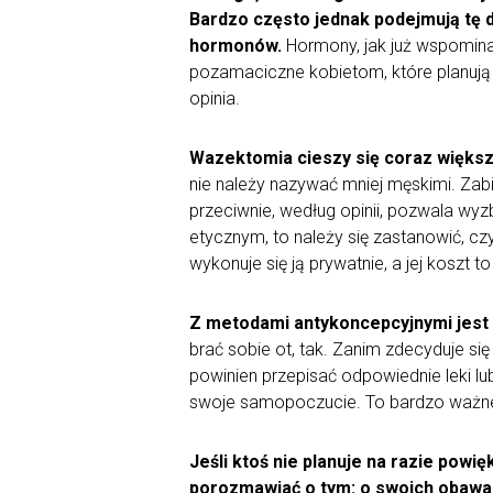
Bardzo często jednak podejmują tę d
hormonów.
Hormony, jak już wspominal
pozamaciczne kobietom, które planują 
opinia.
Wazektomia cieszy się coraz większ
nie należy nazywać mniej męskimi. Za
przeciwnie, według opinii, pozwala wy
etycznym, to należy się zastanowić, c
wykonuje się ją prywatnie, a jej koszt to
Z metodami antykoncepcyjnymi jest ta
brać sobie ot, tak. Zanim zdecyduje si
powinien przepisać odpowiednie leki lu
swoje samopoczucie. To bardzo ważn
Jeśli ktoś nie planuje na razie powi
porozmawiać o tym: o swoich obawac