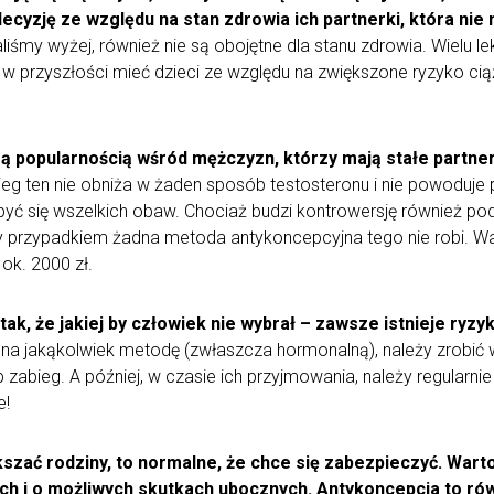
ecyzję ze względu na stan zdrowia ich partnerki, która nie
iśmy wyżej, również nie są obojętne dla stanu zdrowia. Wielu le
w przyszłości mieć dzieci ze względu na zwiększone ryzyko cią
ą popularnością wśród mężczyzn, którzy mają stałe partner
bieg ten nie obniża w żaden sposób testosteronu i nie powodu
zbyć się wszelkich obaw. Chociaż budzi kontrowersję również 
zy przypadkiem żadna metoda antykoncepcyjna tego nie robi. W
 ok. 2000 zł.
k, że jakiej by człowiek nie wybrał – zawsze istnieje ryzyk
ę na jakąkolwiek metodę (zwłaszcza hormonalną), należy zrobić w
b zabieg. A później, w czasie ich przyjmowania, należy regularni
e!
ększać rodziny, to normalne, że chce się zabezpieczyć. War
h i o możliwych skutkach ubocznych. Antykoncepcja to ró