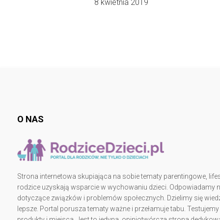
8 kwietnia 2019
O NAS
Strona internetowa skupiająca na sobie tematy parentingowe, lifes
rodzice uzyskają wsparcie w wychowaniu dzieci. Odpowiadamy na 
dotyczące związków i problemów społecznych. Dzielimy się wiedz
lepsze. Portal porusza tematy ważne i przełamuje tabu. Testujem
produkty i miejsca. Jest to jedyna, opiniotwórcza strona dedy