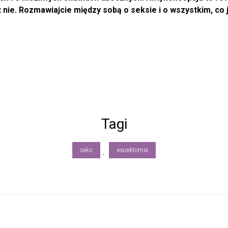
 nie. Rozmawiajcie między sobą o seksie i o wszystkim, co 
Tagi
seks
wazektomia
,