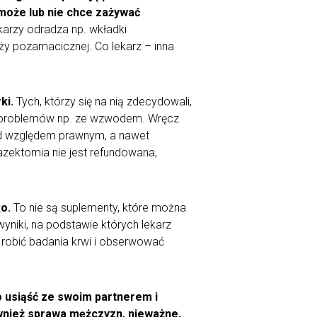
 może lub nie chce zażywać
karzy odradza np. wkładki
ży pozamacicznej. Co lekarz – inna
ki.
Tych, którzy się na nią zdecydowali,
je problemów np. ze wzwodem. Wręcz
pod względem prawnym, a nawet
azektomia nie jest refundowana,
o.
To nie są suplementy, które można
yniki, na podstawie których lekarz
e robić badania krwi i obserwować
to usiąść ze swoim partnerem i
wnież sprawa mężczyzn, nieważne,