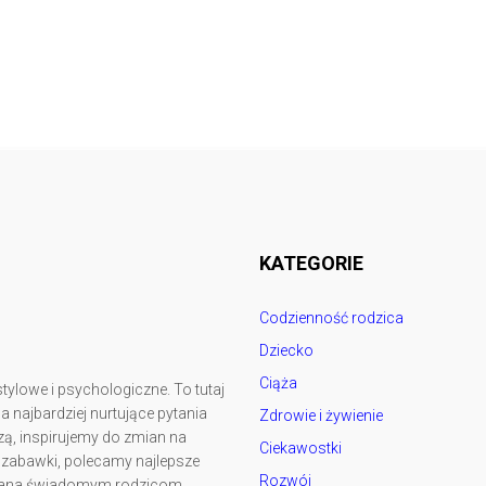
Follow @
rodzicedzieci.pl
KATEGORIE
Codzienność rodzica
Dziecko
Ciąża
tylowe i psychologiczne. To tutaj
najbardziej nurtujące pytania
Zdrowie i żywienie
ą, inspirujemy do zmian na
Ciekawostki
y zabawki, polecamy najlepsze
Rozwój
kowana świadomym rodzicom.