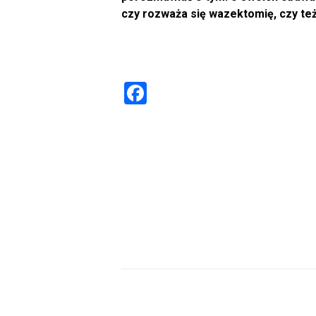
czy rozważa się wazektomię, czy też
F
a
ce
b
o
ok