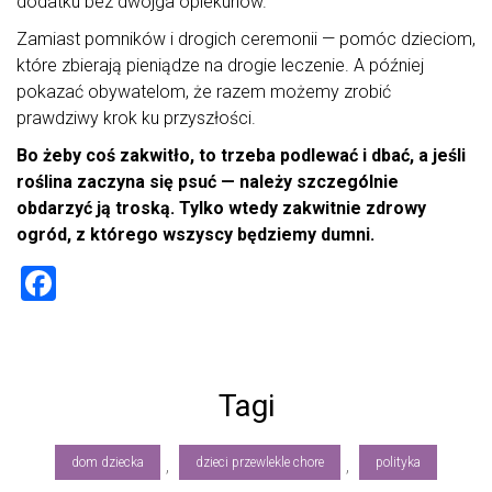
dodatku bez dwojga opiekunów.
Zamiast pomników i drogich ceremonii — pomóc dzieciom,
które zbierają pieniądze na drogie leczenie. A później
pokazać obywatelom, że razem możemy zrobić
prawdziwy krok ku przyszłości.
Bo żeby coś zakwitło, to trzeba podlewać i dbać, a jeśli
roślina zaczyna się psuć — należy szczególnie
obdarzyć ją troską. Tylko wtedy zakwitnie zdrowy
ogród, z którego wszyscy będziemy dumni.
F
a
ce
b
Tagi
o
ok
dom dziecka
dzieci przewlekle chore
polityka
,
,