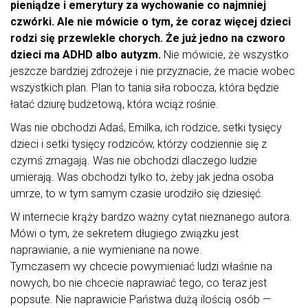
pieniądze i emerytury za wychowanie co najmniej
czwórki. Ale nie mówicie o tym, że coraz więcej dzieci
rodzi się przewlekle chorych. Że już jedno na czworo
dzieci ma ADHD albo autyzm.
Nie mówicie, że wszystko
jeszcze bardziej zdrożeje i nie przyznacie, że macie wobec
wszystkich plan. Plan to tania siła robocza, która będzie
łatać dziurę budżetową, która wciąż rośnie.
Was nie obchodzi Adaś, Emilka, ich rodzice, setki tysięcy
dzieci i setki tysięcy rodziców, którzy codziennie się z
czymś zmagają. Was nie obchodzi dlaczego ludzie
umierają. Was obchodzi tylko to, żeby jak jedna osoba
umrze, to w tym samym czasie urodziło się dziesięć.
W internecie krąży bardzo ważny cytat nieznanego autora.
Mówi o tym, że sekretem długiego związku jest
naprawianie, a nie wymieniane na nowe.
Tymczasem wy chcecie powymieniać ludzi właśnie na
nowych, bo nie chcecie naprawiać tego, co teraz jest
popsute. Nie naprawicie Państwa dużą ilością osób —