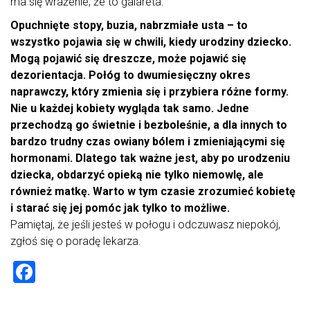
ma się wrażenie, że to galareta.
Opuchnięte stopy, buzia, nabrzmiałe usta – to
wszystko pojawia się w chwili, kiedy urodziny dziecko.
Mogą pojawić się dreszcze, może pojawić się
dezorientacja. Połóg to dwumiesięczny okres
naprawczy, który zmienia się i przybiera różne formy.
Nie u każdej kobiety wygląda tak samo. Jedne
przechodzą go świetnie i bezboleśnie, a dla innych to
bardzo trudny czas owiany bólem i zmieniającymi się
hormonami. Dlatego tak ważne jest, aby po urodzeniu
dziecka, obdarzyć opieką nie tylko niemowlę, ale
również matkę. Warto w tym czasie zrozumieć kobietę
i starać się jej pomóc jak tylko to możliwe.
Pamiętaj, że jeśli jesteś w połogu i odczuwasz niepokój,
zgłoś się o poradę lekarza.
F
a