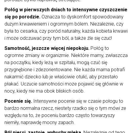
Połóg w pierwszych dniach to intensywne czyszczenie
się po porodzie.
Oznacza to dyskomfort spowodowany
dużym krwawieniem i ogromnym bólem. Niezależnie, czy
była to cesarka, czy poród naturalny, każda kobieta krwawi
i może odczuwać przy tym ból, a także źle się czuć!
Samotność, jeszcze więcej niepokoju.
Połóg to
ogromne zmiany w organizmie. Niektóre mamy, zwłaszcza
na początku, kiedy leżą w szpitalu, mogą czuć się
przygnębione i zdezorientowane. Nie każda mama potrafi
nakarmić dziecko lub je właściwie otulić, aby przestało
płakać. Uczucie samotności może pojawić się głównie w
nocy, kiedy nie ma obok bliskich osób.
Pocenie się.
Intensywne pocenie się w czasie połogu to
bardzo normalna rzecz, niestety rzadko się o tym mówi ze
względu na to, że poceniu bardzo często towarzyszy
niemiły, naprawdę mocny zapach.
Ból piersi, zastoje, wybuchy mleka.
Niezależnie od tego,