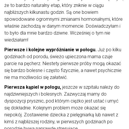
że to bardzo naturalny etap, który zniknie w ciągu
najbliższych kilkunastu godzin. Są one bowiem
spowodowane ogromnymi zmianami hormonalnymi, które
właśnie zachodzą w danym momencie. Doświadczyłam i
to było dla mnie bardzo dziwne. Wcześniej o tym nie
wiedziałam!
Pierwsze i kolejne wypróżnianie w połogu.
Już po kilku
godzinach od porodu, świeżo upieczona mama czuje
parcie na pęcherz. Niestety pierwsze próby mogą okazać
się bardzo bolesne i często fizycznie, a nawet psychicznie
nie ma możliwości się załatwić.
Pierwsza kąpiel w połogu,
jeszcze w szpitalu należy do
najdziwniejszych i bolesnych. Zazwyczaj mamy do
dyspozycji prysznic, pod którym ciężko jest ustać i umyć
się dokładnie. Kolejnym problem może okazać się
niepokój. Zostawienie dziecka z pielęgniarką lub nawet z
kimś z najbliższej rodziny, w pierwszych godzinach po
porodzie bywa naprawdę stresujące.