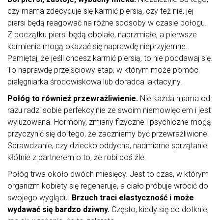
czy mama zdecyduje się karmić piersią, czy też nie, jej
piersi będą reagować na różne sposoby w czasie połogu.
Z początku piersi będą obolałe, nabrzmiałe, a pierwsze
karmienia mogą okazać się naprawdę nieprzyjemne.
Pamiętaj, że jeśli chcesz karmić piersią, to nie poddawaj się.
To naprawdę przejściowy etap, w którym może pomóc
pielęgniarka środowiskowa lub doradca laktacyjny.
Połóg to również przewrażliwienie.
Nie każda mama od
razu radzi sobie perfekcyjnie ze swoim niemowlęciem i jest
wyluzowana. Hormony, zmiany fizyczne i psychiczne mogą
przyczynić się do tego, że zaczniemy być przewrażliwione.
Sprawdzanie, czy dziecko oddycha, nadmierne sprzątanie,
kłótnie z partnerem o to, że robi coś źle.
Połóg trwa około dwóch miesięcy. Jest to czas, w którym
organizm kobiety się regeneruje, a ciało próbuje wrócić do
swojego wyglądu.
Brzuch traci elastyczność i może
wydawać się bardzo dziwny.
Często, kiedy się do dotknie,