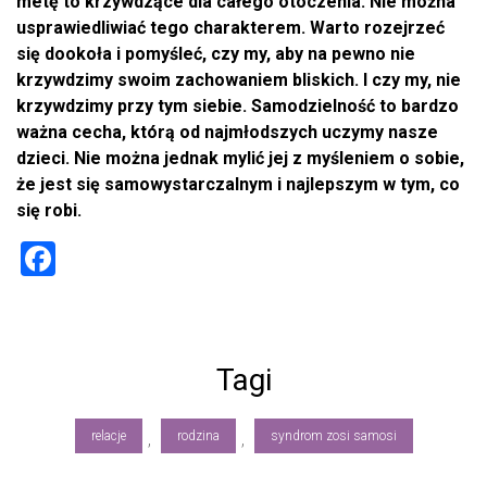
metę to krzywdzące dla całego otoczenia. Nie można
usprawiedliwiać tego charakterem. Warto rozejrzeć
się dookoła i pomyśleć, czy my, aby na pewno nie
krzywdzimy swoim zachowaniem bliskich. I czy my, nie
krzywdzimy przy tym siebie. Samodzielność to bardzo
ważna cecha, którą od najmłodszych uczymy nasze
dzieci. Nie można jednak mylić jej z myśleniem o sobie,
że jest się samowystarczalnym i najlepszym w tym, co
się robi.
F
a
ce
b
Tagi
o
ok
relacje
rodzina
syndrom zosi samosi
,
,