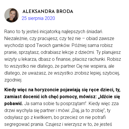
ALEKSANDRA BRODA
25 sierpnia 2020
Rano to ty jesteś inicjatorką najlepszych śniadań.
Niezależnie, czy pracujesz, czy też nie – obiad zawsze
wychodzi spod Twoich garnków. Później sama robisz
pranie, sprzątasz, odrabiasz lekcje z dziećmi. Ty planujesz
wizyty u lekarza, dbasz o finanse, płacisz rachunki. Robisz
to wszystko nie dlatego, że partner Cię nie wspiera, ale
dlatego, że uważasz, że wszystko zrobisz lepiej, szybciej,
zgodniej.
Kiedy więc na horyzoncie pojawiają się ręce dzieci, ty,
zamiast docenić ich chęć pomocy, mówisz: „Idźcie się
pobawić.
Ja sama sobie tu posprzątam”. Kiedy więc zza
drzwi wychyla się partner i mówi: „Daj, ja to zrobię”, ty
odsyłasz go z kwitkiem, bo przecież on nie potrafi
segregować prania. Czujesz i wierzysz w to, że jesteś