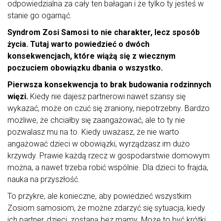
odpowiedzialna za cały ten bałagan i że tylko ty jesteś w
stanie go ogarnąć.
Syndrom Zosi Samosi to nie charakter, lecz sposób
życia. Tutaj warto powiedzieć o dwóch
konsekwencjach, które wiążą się z wiecznym
poczuciem obowiązku dbania o wszystko.
Pierwsza konsekwencja to brak budowania rodzinnych
więzi.
Kiedy nie dajesz partnerowi nawet szansy się
wykazać, może on czuć się zraniony, niepotrzebny. Bardzo
możliwe, że chciałby się zaangażować, ale to ty nie
pozwalasz mu na to. Kiedy uważasz, że nie warto
angażować dzieci w obowiązki, wyrządzasz im dużo
krzywdy. Prawie każdą rzecz w gospodarstwie domowym
można, a nawet trzeba robić wspólnie. Dla dzieci to frajda,
nauka na przyszłość.
To przykre, ale konieczne, aby powiedzieć wszystkim
Zosiom samosiom, że możne zdarzyć się sytuacja, kiedy
ich partner, dzieci, zostaną bez mamy. Może to być krótki