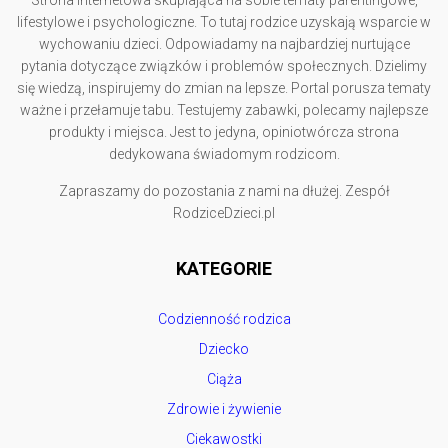
Strona internetowa skupiająca na sobie tematy parentingowe,
lifestylowe i psychologiczne. To tutaj rodzice uzyskają wsparcie w
wychowaniu dzieci. Odpowiadamy na najbardziej nurtujące
pytania dotyczące związków i problemów społecznych. Dzielimy
się wiedzą, inspirujemy do zmian na lepsze. Portal porusza tematy
ważne i przełamuje tabu. Testujemy zabawki, polecamy najlepsze
produkty i miejsca. Jest to jedyna, opiniotwórcza strona
dedykowana świadomym rodzicom.
Zapraszamy do pozostania z nami na dłużej. Zespół
RodziceDzieci.pl
KATEGORIE
Codzienność rodzica
Dziecko
Ciąża
Zdrowie i żywienie
Ciekawostki