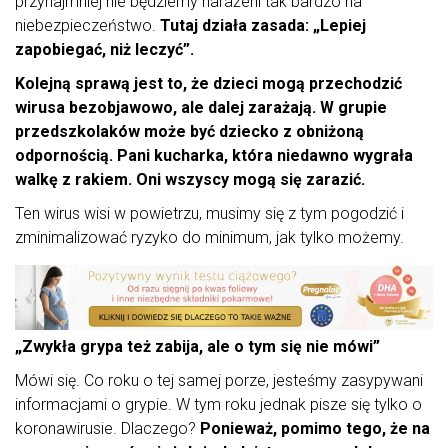
przynajmniej nie będziemy narażeni tak bardzo na
niebezpieczeństwo.
Tutaj działa zasada: „Lepiej
zapobiegać, niż leczyć”.
Kolejną sprawą jest to, że dzieci mogą przechodzić
wirusa bezobjawowo, ale dalej zarażają. W grupie
przedszkolaków może być dziecko z obniżoną
odpornością. Pani kucharka, która niedawno wygrała
walkę z rakiem. Oni wszyscy mogą się zarazić.
Ten wirus wisi w powietrzu, musimy się z tym pogodzić i
zminimalizować ryzyko do minimum, jak tylko możemy.
„Zwykła grypa też zabija, ale o tym się nie mówi”
Mówi się. Co roku o tej samej porze, jesteśmy zasypywani
informacjami o grypie. W tym roku jednak pisze się tylko o
koronawirusie. Dlaczego?
Ponieważ, pomimo tego, że na