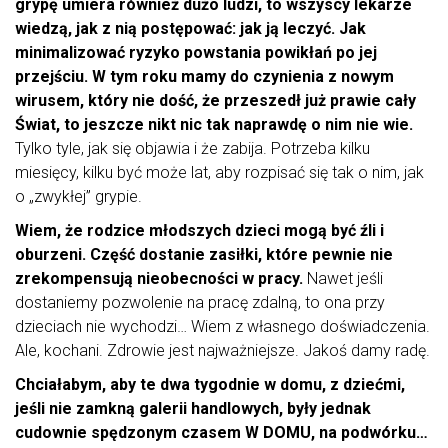
grypę umiera również dużo ludzi, to wszyscy lekarze
wiedzą, jak z nią postępować: jak ją leczyć. Jak
minimalizować ryzyko powstania powikłań po jej
przejściu. W tym roku mamy do czynienia z nowym
wirusem, który nie dość, że przeszedł już prawie cały
Świat, to jeszcze nikt nic tak naprawdę o nim nie wie.
Tylko tyle, jak się objawia i że zabija. Potrzeba kilku
miesięcy, kilku być może lat, aby rozpisać się tak o nim, jak
o „zwykłej” grypie.
Wiem, że rodzice młodszych dzieci mogą być źli i
oburzeni. Część dostanie zasiłki, które pewnie nie
zrekompensują nieobecności w pracy.
Nawet jeśli
dostaniemy pozwolenie na pracę zdalną, to ona przy
dzieciach nie wychodzi… Wiem z własnego doświadczenia.
Ale, kochani. Zdrowie jest najważniejsze. Jakoś damy radę.
Chciałabym, aby te dwa tygodnie w domu, z dziećmi,
jeśli nie zamkną galerii handlowych, były jednak
cudownie spędzonym czasem W DOMU, na podwórku…