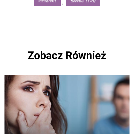
ok
koronarirus
zamknęli szkoły
,
Zobacz Również