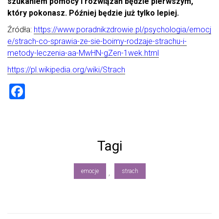
szukaniem pomocy i rozwiązań będzie pierwszym,
który pokonasz. Później będzie już tylko lepiej.
Źródła:
https://www.poradnikzdrowie.pl/psychologia/emocj
e/strach-co-sprawia-ze-sie-boimy-rodzaje-strachu-i-
metody-leczenia-aa-MwHN-gZen-1wek.html
https://pl.wikipedia.org/wiki/Strach
F
a
ce
b
Tagi
o
ok
emocje
strach
,