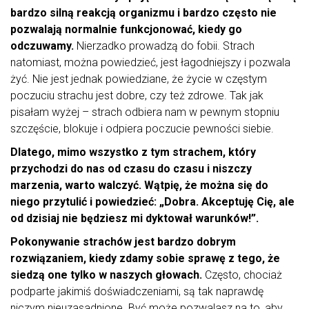
bardzo silną reakcją organizmu i bardzo często nie
pozwalają normalnie funkcjonować, kiedy go
odczuwamy.
Nierzadko prowadzą do fobii. Strach
natomiast, można powiedzieć, jest łagodniejszy i pozwala
żyć. Nie jest jednak powiedziane, że życie w częstym
poczuciu strachu jest dobre, czy też zdrowe. Tak jak
pisałam wyżej – strach odbiera nam w pewnym stopniu
szczęście, blokuje i odpiera poczucie pewności siebie.
Dlatego, mimo wszystko z tym strachem, który
przychodzi do nas od czasu do czasu i niszczy
marzenia, warto walczyć. Wątpię, że można się do
niego przytulić i powiedzieć: „Dobra. Akceptuję Cię, ale
od dzisiaj nie będziesz mi dyktował warunków!”.
Pokonywanie strachów jest bardzo dobrym
rozwiązaniem, kiedy zdamy sobie sprawę z tego, że
siedzą one tylko w naszych głowach.
Często, chociaż
podparte jakimiś doświadczeniami, są tak naprawdę
niczym nieuzasadnione. Być może pozwalasz na to, aby