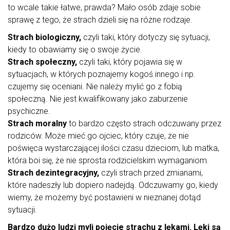
to wcale takie łatwe, prawda? Mało osób zdaje sobie
sprawę z tego, że strach dzieli się na różne rodzaje.
Strach biologiczny,
czyli taki, który dotyczy się sytuacji,
kiedy to obawiamy się o swoje życie.
Strach społeczny,
czyli taki, który pojawia się w
sytuacjach, w których poznajemy kogoś innego i np.
czujemy się oceniani. Nie należy mylić go z fobią
społeczną. Nie jest kwalifikowany jako zaburzenie
psychiczne.
Strach moralny
to bardzo często strach odczuwany przez
rodziców. Może mieć go ojciec, który czuje, że nie
poświęca wystarczającej ilości czasu dzieciom, lub matka,
która boi się, że nie sprosta rodzicielskim wymaganiom.
Strach dezintegracyjny,
czyli strach przed zmianami,
które nadeszły lub dopiero nadejdą. Odczuwamy go, kiedy
wiemy, że możemy być postawieni w nieznanej dotąd
sytuacji.
Bardzo dużo ludzi myli pojęcie strachu z lękami. Lęki są