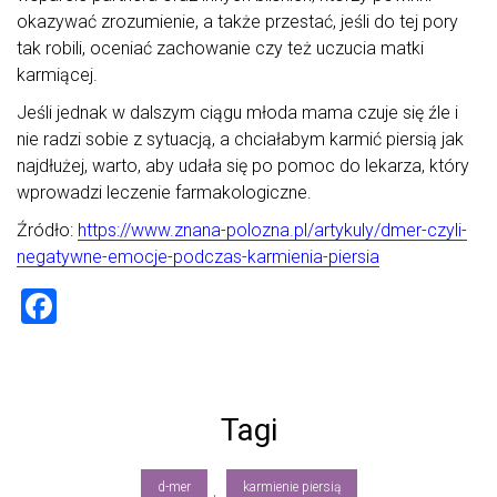
okazywać zrozumienie, a także przestać, jeśli do tej pory
tak robili, oceniać zachowanie czy też uczucia matki
karmiącej.
Jeśli jednak w dalszym ciągu młoda mama czuje się źle i
nie radzi sobie z sytuacją, a chciałabym karmić piersią jak
najdłużej, warto, aby udała się po pomoc do lekarza, który
wprowadzi leczenie farmakologiczne.
Źródło:
https://www.znana-polozna.pl/artykuly/dmer-czyli-
negatywne-emocje-podczas-karmienia-piersia
F
a
ce
b
Tagi
o
ok
d-mer
karmienie piersią
,