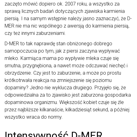
zaczęto mówić dopiero ok. 2007 roku, a wszystko za
sprawą licznych badań dotyczących zjawiska karmienia
piersią. I na samym wstępnie należy jasno zaznaczyć, że D-
MER nie ma nic wspólnego z awersją do karmienia piersią,
czy też innymi zaburzeniami.
D-MER to tak naprawdę stan obniżonego dobrego
samopoczucia po tym, jak z piersi zaczyna wypływać
mleko. Karmiąca mama po wypływie mleka czuje się
smutna, przygnębiona, a nawet może odczuwać niechęć i
obrzydzenie. Czy jest to zaburzenie, a może po prostu
krótkotrwała reakcja na zmniejszenie się poziomu
dopaminy? Jedno nie wyklucza drugiego. Przyjęło się, że
odpowiedzialna za to zjawisko jest zaburzona gospodarka
dopaminowa organizmu. Większość kobiet czuje się źle
przez najbliższe kilkanaście, kilkadziesiąt sekund, a później
wszystko wraca do normy.
Intensywność D-MER