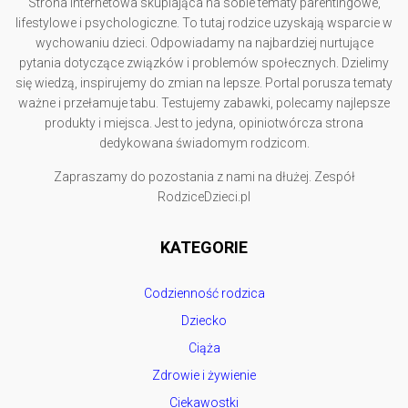
Strona internetowa skupiająca na sobie tematy parentingowe,
lifestylowe i psychologiczne. To tutaj rodzice uzyskają wsparcie w
wychowaniu dzieci. Odpowiadamy na najbardziej nurtujące
pytania dotyczące związków i problemów społecznych. Dzielimy
się wiedzą, inspirujemy do zmian na lepsze. Portal porusza tematy
ważne i przełamuje tabu. Testujemy zabawki, polecamy najlepsze
produkty i miejsca. Jest to jedyna, opiniotwórcza strona
dedykowana świadomym rodzicom.
Zapraszamy do pozostania z nami na dłużej. Zespół
RodziceDzieci.pl
KATEGORIE
Codzienność rodzica
Dziecko
Ciąża
Zdrowie i żywienie
Ciekawostki