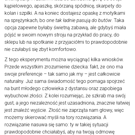
kąpielowego, apaszkę, skórzaną spódnicę, skarpety do
kolan i szpilki. A na koniec dostajesz opaskę z motylkami
na sprężynkach, bo
one tak ładnie pasują do butów
. Taka
opcja zapewne byłaby świetną zabawą, ale gdybyś miała
pójść w swoim nowym stroju na przykład do pracy, do
sklepu lub na spotkanie z przyjaciółmi to prawdopodobnie
nie czułabyś się zbyt komfortowo.
Z tego eksperymentu można wyciągnąć kilka wniosków.
Przede wszystkim zrozumienie dziecka: fakt, że ono ma
swoje preferencje – tak samo jak my – jest całkowicie
naturalny. Już sama świadomość tego pomaga spojrzeć
na bunt młodego człowieka z dystansu oraz zapobiega
wybuchowi złości. Z kolei rozumiejąc, że szkrab ma swój
gust, a jego niezależność jest uzasadniona, znacznie łatwiej
jest znaleźć wyjście. Złość nie zaprząta nam głowy, więc
możemy skierować myśli na tory rozwiązania. A
rozwiązanie nasuwa się samo: ty w takiej sytuacji
prawdopodobnie chciałabyś, aby na twoją odmowę