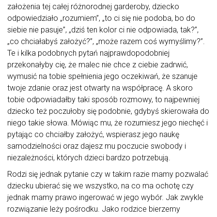
założenia tej całej różnorodnej garderoby, dziecko
odpowiedziało „rozumiem”, „to ci się nie podoba, bo do
siebie nie pasuje”, „dziś ten kolor ci nie odpowiada, tak?”,
„co chciałabyś założyć?”, „może razem coś wymyślimy?”.
Te i kilka podobnych pytań najprawdopodobniej
przekonałyby cię, że malec nie chce z ciebie zadrwić,
wymusić na tobie spełnienia jego oczekiwań, że szanuje
twoje zdanie oraz jest otwarty na współpracę. A skoro
tobie odpowiadałby taki sposób rozmowy, to najpewniej
dziecko też poczułoby się podobnie, gdybyś skierowała do
niego takie słowa. Mówiąc mu, że rozumiesz jego niechęć i
pytając co chciałby założyć, wspierasz jego naukę
samodzielności oraz dajesz mu poczucie swobody i
niezależności, których dzieci bardzo potrzebują.
Rodzi się jednak pytanie czy w takim razie mamy pozwalać
dziecku ubierać się we wszystko, na co ma ochotę czy
jednak mamy prawo ingerować w jego wybór. Jak zwykle
rozwiązanie leży pośrodku. Jako rodzice bierzemy