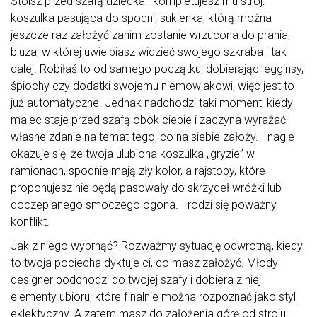
Stoisz przed szafą dziecka i kompletujesz mu strój:
koszulka pasująca do spodni, sukienka, którą można
jeszcze raz założyć zanim zostanie wrzucona do prania,
bluza, w której uwielbiasz widzieć swojego szkraba i tak
dalej. Robiłaś to od samego początku, dobierając legginsy,
śpiochy czy dodatki swojemu niemowlakowi, więc jest to
już automatyczne. Jednak nadchodzi taki moment, kiedy
malec staje przed szafą obok ciebie i zaczyna wyrażać
własne zdanie na temat tego, co na siebie założy. I nagle
okazuje się, że twoja ulubiona koszulka „gryzie” w
ramionach, spodnie mają zły kolor, a rajstopy, które
proponujesz nie będą pasowały do skrzydeł wróżki lub
doczepianego smoczego ogona. I rodzi się poważny
konflikt.
Jak z niego wybrnąć? Rozważmy sytuację odwrotną, kiedy
to twoja pociecha dyktuje ci, co masz założyć. Młody
designer podchodzi do twojej szafy i dobiera z niej
elementy ubioru, które finalnie można rozpoznać jako styl
eklektyczny. A zatem masz do założenia górę od stroju