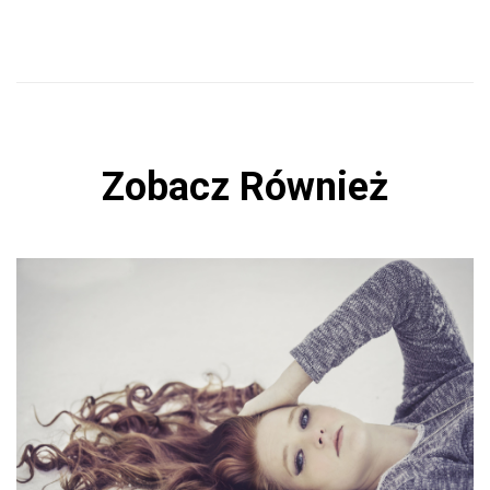
ok
Zobacz Również