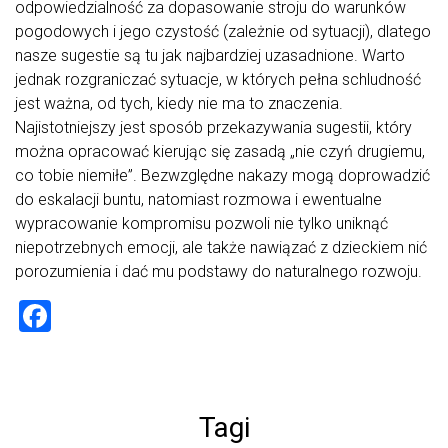
odpowiedzialność za dopasowanie stroju do warunków
pogodowych i jego czystość (zależnie od sytuacji), dlatego
nasze sugestie są tu jak najbardziej uzasadnione. Warto
jednak rozgraniczać sytuacje, w których pełna schludność
jest ważna, od tych, kiedy nie ma to znaczenia.
Najistotniejszy jest sposób przekazywania sugestii, który
można opracować kierując się zasadą „nie czyń drugiemu,
co tobie niemiłe”. Bezwzględne nakazy mogą doprowadzić
do eskalacji buntu, natomiast rozmowa i ewentualne
wypracowanie kompromisu pozwoli nie tylko uniknąć
niepotrzebnych emocji, ale także nawiązać z dzieckiem nić
porozumienia i dać mu podstawy do naturalnego rozwoju.
F
a
ce
b
Tagi
o