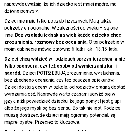
naprawdę uważają, że ich dziecko jest mniej mądre, ma
dziwne pomysły.
Dzieci nie mają tylko potrzeb fizycznych. Mają także
potrzeby emocjonalne. W zależności od wieku – są one
inne.
Bez względu jednak na wiek każde dziecko chce
zrozumienia, rozmowy bez oceniania.
O tej potrzebie w
moim gabinecie mówią zarówno 6-latki, jak i 13,15-latki.
Dzieci chcą widzieć w rodzicach sprzymierzeńca, a nie
tylko sponsora, czy też osoby od wymierzania kar i
nagród.
Dzieci POTRZEBUJĄ zrozumienia, wysłuchania,
bez zbędnego oceniania, czy też pouczeń opiekunów.
Dzieci dostają oceny w szkole, od rodziców pragną dostać
wyrozumiałość. Naprawdę warto czasami ugryźć się w
język, niźli powiedzieć dziecku, że jego pomysł jest głupi
albo że jego myśli są bez sensu. Bo tak nie jest. Rodzice
muszą dostrzec, że dzieci mają ogromny potencjał, są
mądre, bystre. Przecież to kluczowe.