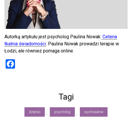
Autorką artykułu jest psycholog Paulina Nowak:
Cetena
tkalnia świadomości
. Paulina Nowak prowadzi terapie w
Łodzi, ale również pomaga online.
F
a
ce
b
Tagi
o
ok
dziecko
psycholog
wychowanie
,
,