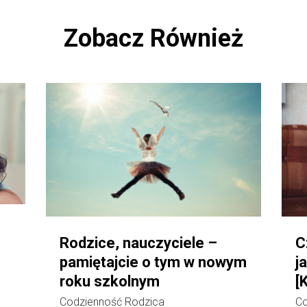
Zobacz Również
Rodzice, nauczyciele –
C
pamiętajcie o tym w nowym
j
roku szkolnym
[
Codzienność Rodzica
Co