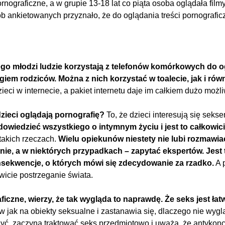
ornograficzne, a w grupie 13-18 lat co piąta osoba oglądała film
 ankietowanych przyznało, że do oglądania treści pornograficzn
 młodzi ludzie korzystają z telefonów komórkowych do og
iem rodziców. Można z nich korzystać w toalecie, jak i rów
ieci w internecie, a pakiet internetu daje im całkiem dużo możli
dzieci oglądają pornografię?
To, że dzieci interesują się sekse
dowiedzieć wszystkiego o intymnym życiu i jest to całkowic
takich rzeczach.
Wielu opiekunów niestety nie lubi rozmawiać
nie, a w niektórych przypadkach – zapytać ekspertów.
Jest
onsekwencje, o których mówi się zdecydowanie za rzadko.
A p
owicie postrzeganie świata.
ficzne, wierzy, że tak wygląda to naprawdę. Że seks jest łat
 jak na obiekty seksualne i zastanawia się, dlaczego nie wyglą
żyć, zaczyna traktować seks przedmiotowo i uważa, że antykon