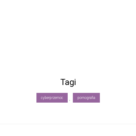
Tagi
cyberprzemoc
pornografia
,