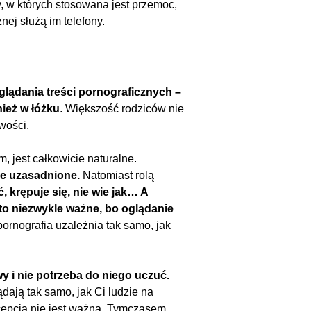
y, w których stosowana jest przemoc,
ej służą im telefony.
lądania treści pornograficznych –
nież w łóżku
. Większość rodziców nie
wości.
m, jest całkowicie naturalne.
ie uzasadnione.
Natomiast rolą
, krępuje się, nie wie jak… A
 to niezwykle ważne, bo oglądanie
ornografia uzależnia tak samo, jak
wy i nie potrzeba do niego uczuć.
dają tak samo, jak Ci ludzie na
cepcja nie jest ważna. Tymczasem