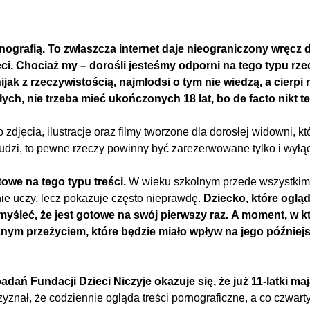
rnografią. To zwłaszcza internet daje nieograniczony wręcz 
ci. Chociaż my – dorośli jesteśmy odporni na tego typu rze
jak z rzeczywistością, najmłodsi o tym nie wiedzą, a cierpi 
ych, nie trzeba mieć ukończonych 18 lat, bo de facto nikt t
o zdjęcia, ilustracje oraz filmy tworzone dla dorosłej widowni, 
 ludzi, to pewne rzeczy powinny być zarezerwowane tylko i wyłą
towe na tego typu treści.
W wieku szkolnym przede wszystkim 
 nie uczy, lecz pokazuje często nieprawdę.
Dziecko, które ogląd
myśleć, że jest gotowe na swój pierwszy raz.
A moment, w kt
nym przeżyciem, które będzie miało wpływ na jego późniejsz
badań Fundacji Dzieci Niczyje okazuje się, że już 11-latki ma
yznał, że codziennie ogląda treści pornograficzne, a co czwarty