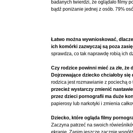
badanych twierdzi, że oglądało filmy p
bądź poniżanie jednej z osób. 79% osób
Łatwo można wywnioskować, dlaczego
ich komórki zazwyczaj są poza zasięg
sprawdza, co tak naprawdę robią ich dz
Czy rodzice powinni mieć za złe, że 
Dojrzewające dziecko chciałoby się 
rodzica jest rozmawianie z pociechą o 
przecież wystarczy zmienić nastawie
przez dzieci pornografii ma duże k
papierosy lub narkotyki i zmienia całk
Dziecko, które ogląda filmy pornogra
Zaczyna patrzeć na swoich rówieśników
ekranie. Zanim jeszcze zacznie współ