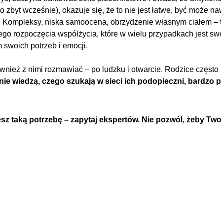
o zbyt wcześnie), okazuje się, że to nie jest łatwe, być może na
 Kompleksy, niska samoocena, obrzydzenie własnym ciałem – to t
nego rozpoczęcia współżycia, które w wielu przypadkach jest 
 swoich potrzeb i emocji.
ównież z nimi rozmawiać – po ludzku i otwarcie. Rodzice często 
e nie wiedzą, czego szukają w sieci ich podopieczni, bardzo
esz taką potrzebę – zapytaj ekspertów. Nie pozwól, żeby Twoj