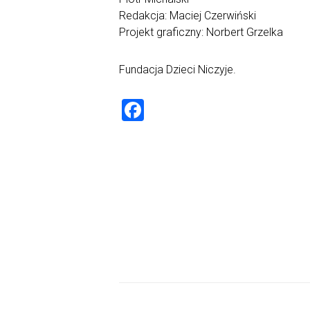
Redakcja: Maciej Czerwiński
Projekt graficzny: Norbert Grzelka
Fundacja Dzieci Niczyje.
F
a
ce
b
o
ok