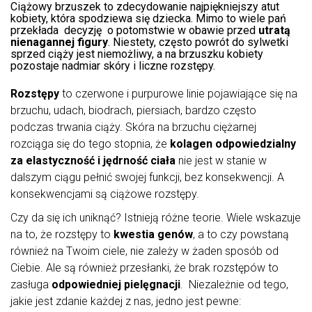
Ciążowy brzuszek to zdecydowanie najpiękniejszy atut
kobiety, która spodziewa się dziecka. Mimo to wiele pań
przekłada decyzję o potomstwie w obawie przed
utratą
nienagannej figury
. Niestety, często powrót do sylwetki
sprzed ciąży jest niemożliwy, a na brzuszku kobiety
pozostaje nadmiar skóry i liczne rozstępy.
Rozstępy
to czerwone i purpurowe linie pojawiające się na
brzuchu, udach, biodrach, piersiach, bardzo często
podczas trwania ciąży. Skóra na brzuchu ciężarnej
rozciąga się do tego stopnia, że
kolagen odpowiedzialny
za elastyczność i jędrność ciała
nie jest w stanie w
dalszym ciągu pełnić swojej funkcji, bez konsekwencji. A
konsekwencjami są ciążowe rozstępy.
Czy da się ich uniknąć? Istnieją różne teorie. Wiele wskazuje
na to, że rozstępy to
kwestia genów
, a to czy powstaną
również na Twoim ciele, nie zależy w żaden sposób od
Ciebie. Ale są również przesłanki, że brak rozstępów to
zasługa
odpowiedniej pielęgnacji
. Niezależnie od tego,
jakie jest zdanie każdej z nas, jedno jest pewne: