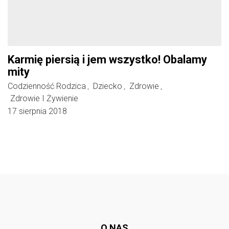
Karmię piersią i jem wszystko! Obalamy
mity
Codzienność Rodzica
Dziecko
Zdrowie
,
,
,
Zdrowie I Żywienie
17 sierpnia 2018
Follow @
rodzicedzieci.pl
O NAS