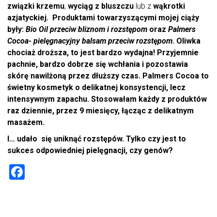
związki krzemu
,
wyciąg z bluszczu
lub z
wąkrotki
azjatyckiej. Produktami towarzyszącymi mojej ciąży
były:
Bio Oil przeciw bliznom i rozstępom
oraz
Palmers
Cocoa- pielęgnacyjny balsam przeciw rozstępom
. Oliwka
chociaż droższa, to jest bardzo wydajna! Przyjemnie
pachnie, bardzo dobrze się wchłania i pozostawia
skórę nawilżoną przez dłuższy czas. Palmers Cocoa to
świetny kosmetyk o delikatnej konsystencji, lecz
intensywnym zapachu. Stosowałam każdy z produktów
raz dziennie, przez 9 miesięcy, łącząc z delikatnym
masażem.
I… udało się uniknąć rozstępów. Tylko czy jest to
sukces odpowiedniej pielęgnacji, czy genów?
F
a
ce