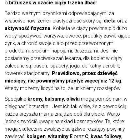
o
brzuszek w czasie ciąży trzeba dbać!
Bardzo ważnymi czynnikami odpowiadającymi za
właściwe nawilżenie i elastyczność skóry są:
dieta
oraz
aktywność fizyczna
. Kobieta w ciąży powinna pić dużo
wody, spożywać: warzywa, owoce, produkty zawierające
cynk, a chronić swoje ciało przed przetworzonymi
produktami, słodkimi napojami, tłuszczami. Jeśli nie
posiadamy przeciwskazań lekarza, dla kobiet w ciąży
zalecane są: basen, spacery, joga, delikatny aerobik,
rowerek stacjonarny.
Prawidłowo, przez dziewięć
miesięcy, nie powinnyśmy przytyć więcej niż 12 kg.
Wtedy możemy liczyć na to, że unikniemy rozstępów.
Specjalne
kremy, balsamy, oliwki
mogą pomóc nam w
pielęgnacji brzuszka. Jest ich tak wiele, że z pewnością
każda przyszła mama znajdzie coś dla siebie. Warto
jednak zwrócić uwagę na skład kosmetyków. Te, które
mogą skutecznie zwalczyć uciążliwe rozstępy powinny
zawierać:
kolagen
,
witaminy E
oraz
C
,
kwas foliowy
,