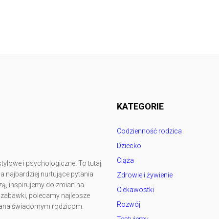
Follow @
rodzicedzieci.pl
KATEGORIE
Codzienność rodzica
Dziecko
Ciąża
tylowe i psychologiczne. To tutaj
najbardziej nurtujące pytania
Zdrowie i żywienie
ą, inspirujemy do zmian na
Ciekawostki
y zabawki, polecamy najlepsze
Rozwój
kowana świadomym rodzicom.