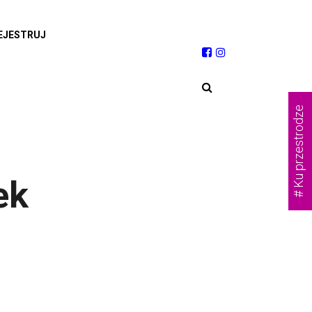
EJESTRUJ
# Ku przestrodze
ek