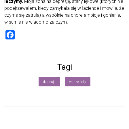
leczymy.
Moja żona na depresję, stany lękowe (których nie
podejrzewałem, kiedy zamykała się w łazience i mówiła, że
czymś się zatruła) a wspólnie na chore ambicje i gonienie,
w sumie nie wiadomo za czym.
F
a
ce
b
Tagi
o
ok
depresja
wasze listy
,