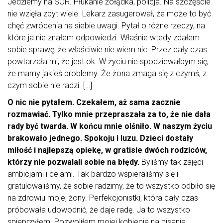
Jedziemy na SOR. Płukanie żołądka, policja. Na szczęście
nie wzięła zbyt wiele. Lekarz zasugerował, że może to być
chęć zwrócenia na siebie uwagi. Pytał o różne rzeczy, na
które ja nie znałem odpowiedzi. Właśnie wtedy zdałem
sobie sprawę, że właściwie nie wiem nic. Przez cały czas
powtarzała mi, że jest ok. W życiu nie spodziewałbym się,
że mamy jakieś problemy. Że żona zmaga się z czymś, z
czym sobie nie radzi. […]
O nic nie pytałem. Czekałem, aż sama zacznie
rozmawiać. Tylko mnie przepraszała za to, że nie dała
rady być twarda. W końcu mnie olśniło. W naszym życiu
brakowało jednego. Spokoju i luzu.
Dzieci dostały
miłość i najlepszą opiekę, w gratisie dwóch rodziców,
którzy nie pozwalali sobie na błędy.
Byliśmy tak zajęci
ambicjami i celami. Tak bardzo wspieraliśmy się i
gratulowaliśmy, że sobie radzimy, że to wszystko odbiło się
na zdrowiu mojej żony. Perfekcjonistki, która cały czas
próbowała udowodnić, że daje radę. Ja to wszystko
spieprzyłem. Pozwoliłem mojej kobiecie na pisanie