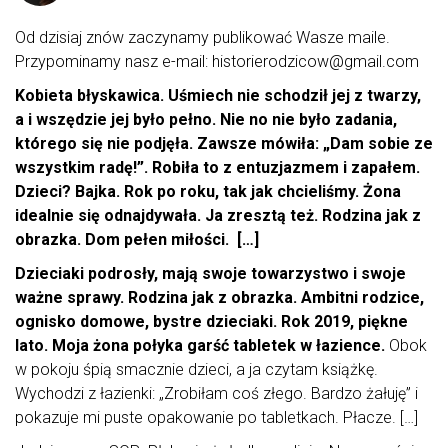
Od dzisiaj znów zaczynamy publikować Wasze maile.
Przypominamy nasz e-mail: historierodzicow@gmail.com
Kobieta błyskawica. Uśmiech nie schodził jej z twarzy,
a i wszędzie jej było pełno. Nie no nie było zadania,
którego się nie podjęła. Zawsze mówiła: „Dam sobie ze
wszystkim radę!”. Robiła to z entuzjazmem i zapałem.
Dzieci? Bajka. Rok po roku, tak jak chcieliśmy. Żona
idealnie się odnajdywała. Ja zresztą też. Rodzina jak z
obrazka. Dom pełen miłości. […]
Dzieciaki podrosły, mają swoje towarzystwo i swoje
ważne sprawy. Rodzina jak z obrazka. Ambitni rodzice,
ognisko domowe, bystre dzieciaki. Rok 2019, piękne
lato.
Moja żona połyka garść tabletek w łazience.
Obok
w pokoju śpią smacznie dzieci, a ja czytam książkę.
Wychodzi z łazienki: „Zrobiłam coś złego. Bardzo żałuję” i
pokazuje mi puste opakowanie po tabletkach. Płacze. […]