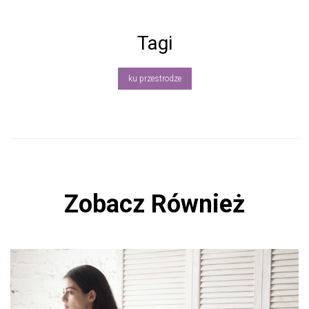
ce
b
Tagi
o
ok
ku przestrodze
Zobacz Również