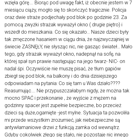
wzięła górę…. Biorąc pod uwagę fakt, iż obecnie jestem w 7
miesiącu ciąży, mogło się to skończyć tragicznie. Policja
oraz dwie straże podjechały pod blok po godzinie 23. Za
pomocą zwyżki strażak wyważył okno ( drugie piętro) i
wszedł do mieszkania. Co się okazało… Nasze dzieci były
tak zmęczone hasaniem w ciągu dnia, że najzwyczajniej w
świecie ZASNĘŁY, nie słysząc nic, nie gasząc świateł… Mało
tego, gdy strażak wyważył okno, nadepnął na sofę, na
której spał syn prawie następując na jego twarz- NIC- on
nadal śpi. Oczywiście nie muszę pisać, że tłum gapiów
zbiegł się pod blok, na balkony i do dnia dzisiejszego
odpowiadam na pytania: Co się tam u Was działo????
Reasumując…. Nie przypuszczałabym nigdy, że można tak
mocno SPAĆ i przekonanie , że wyjście z mężem na
godzinny spacer jest zupełnie bezpieczne, bo przecież
dzieci są duże,ogarnięte -jest mylne. Sytuacja ta pozwoliła
mi przede wszystkim zrozumieć, jak niebezpieczne są
antywłamaniowe drzwi z funkcją zamka od wewnątrz.
Gdyby cokolwiek złego się stało, nie pozostaje nic innego