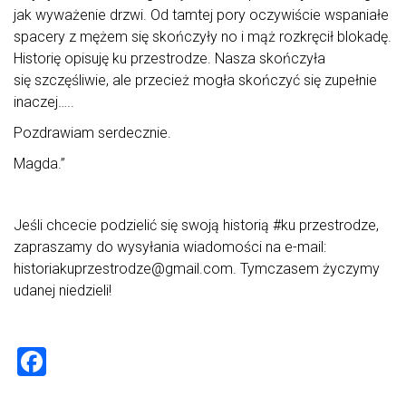
jak wyważenie drzwi. Od tamtej pory oczywiście wspaniałe
spacery z mężem się skończyły no i mąż rozkręcił blokadę.
Historię opisuję ku przestrodze. Nasza skończyła
się szczęśliwie, ale przecież mogła skończyć się zupełnie
inaczej…..
Pozdrawiam serdecznie.
Magda.”
Jeśli chcecie podzielić się swoją historią #ku przestrodze,
zapraszamy do wysyłania wiadomości na e-mail:
historiakuprzestrodze@gmail.com. Tymczasem życzymy
udanej niedzieli!
F
a