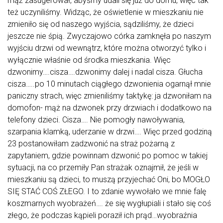
mąż zasugerował, abyśmy udali się już do domu, więc tak
też uczyniliśmy. Widząc, że oświetlenie w mieszkaniu nie
zmieniło się od naszego wyjścia, sądziliśmy, że dzieci
jeszcze nie śpią. Zwyczajowo córka zamknęła po naszym
wyjściu drzwi od wewnątrz, które można otworzyć tylko i
wyłącznie właśnie od środka mieszkania. Więc
dzwonimy….cisza….dzwonimy dalej i nadal cisza. Głucha
cisza…..po 10 minutach ciągłego dzwonienia ogarnął mnie
paniczny strach, więc zmieniliśmy taktykę: ja dzwoniłam na
domofon- mąż na dzwonek przy drzwiach i dodatkowo na
telefony dzieci. Cisza…. Nie pomogły nawoływania,
szarpania klamką, uderzanie w drzwi…. Więc przed godziną
23 postanowiłam zadzwonić na straż pożarną z
zapytaniem, gdzie powinnam dzwonić po pomoc w takiej
sytuacji, na co przemiły Pan strażak oznajmił, że jeśli w
mieszkaniu są dzieci, to muszą przyjechać Oni, bo MOGŁO
SIĘ STAĆ COŚ ZŁEGO. I to zdanie wywołało we mnie falę
koszmarnych wyobrażeń…. że się wygłupiali i stało się coś
złego, że podczas kąpieli poraził ich prąd…wyobraźnia