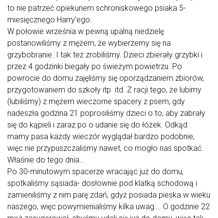
to nie patrzeć opiekunem schroniskowego psiaka 5-
miesięcznego Harry’ego.
W połowie września w pewną upalną niedzielę
postanowiliśmy z mężem, że wybierzemy się na
grzybobranie. I tak też zrobiliśmy. Dzieci zbierały grzybki i
przez 4 godzinki biegały po świeżym powietrzu. Po
powrocie do domu zajęliśmy się oporządzaniem zbiorów,
przygotowaniem do szkoły itp. itd. Z racji tego, że lubimy
(lubiliśmy) z mężem wieczorne spacery z psem, gdy
nadeszła godzina 21 poprosiliśmy dzieci o to, aby zabrały
się do kąpieli i zaraz po o udanie się do łóżek. Odkąd
mamy pasa każdy wieczór wyglądał bardzo podobnie,
więc nie przypuszczaliśmy nawet, co mogło nas spotkać.
Właśnie do tego dnia…
Po 30-minutowym spacerze wracając już do domu,
spotkaliśmy sąsiada- dosłownie pod klatką schodową i
zamieniliśmy z nim parę zdań, gdyż posiada pieska w wieku
naszego, więc powymienialiśmy kilka uwag…. O godzinie 22