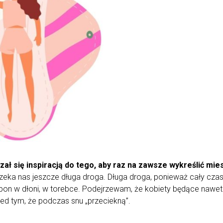
azał się inspiracją do tego, aby raz na zawsze wykreślić mie
zeka nas jeszcze długa droga. Długa droga, ponieważ cały cza
on w dłoni, w torebce. Podejrzewam, że kobiety będące nawet 
rzed tym, że podczas snu „przeciekną”.