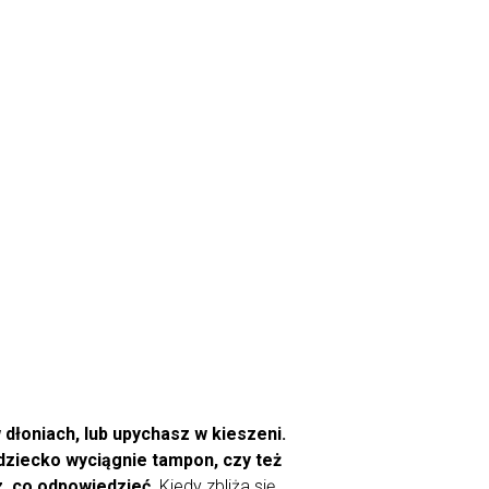
dłoniach, lub upychasz w kieszeni.
y dziecko wyciągnie tampon, czy też
z, co odpowiedzieć.
Kiedy zbliża się