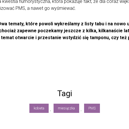
 kwestia humorystyczna, która pokazuje fakt, że dla coraz większ
lizować PMS, a nawet go wyśmiewać.
wa tematy, które powoli wykreślamy z listy tabu i na nowo 
 chociaż zapewne poczekamy jeszcze z kilka, kilkanaście la
temat otwarcie i przestanie wstydzić się tamponu, czy też p
Tagi
kobieta
miesiączka
PMS
,
,