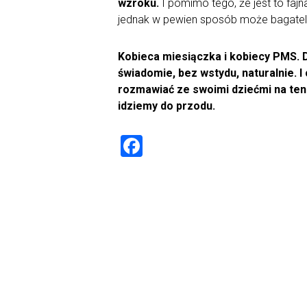
wzroku.
I pomimo tego, że jest to fajna
jednak w pewien sposób może bagate
Kobieca miesiączka i kobiecy PMS. D
świadomie, bez wstydu, naturalnie. I
rozmawiać ze swoimi dziećmi na ten 
idziemy do przodu.
F
a
ce
b
o
ok