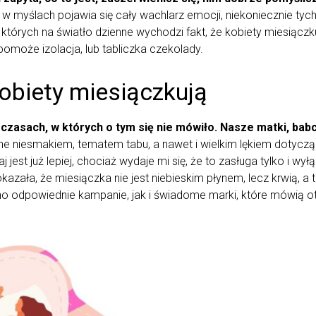
a w myślach pojawia się cały wachlarz emocji, niekoniecznie tych
tórych na światło dzienne wychodzi fakt, że kobiety miesiączku
omoże izolacja, lub tabliczka czekolady.
kobiety miesiączkują
zasach, w których o tym się nie mówiło. Nasze matki, babci
e niesmakiem, tematem tabu, a nawet i wielkim lękiem dotyczą
 jest już lepiej, chociaż wydaje mi się, że to zasługa tylko i wyłą
okazała, że miesiączka nie jest niebieskim płynem, lecz krwią, a
no odpowiednie kampanie, jak i świadome marki, które mówią o