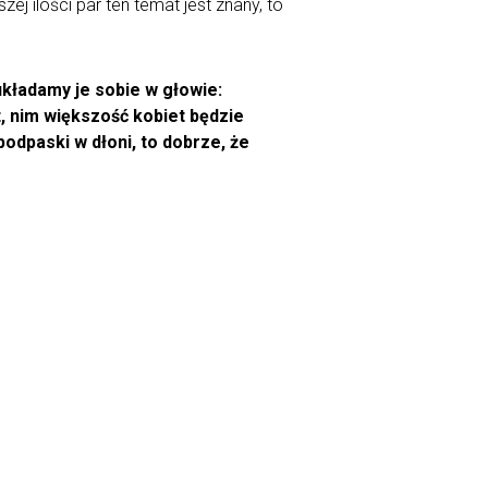
ej ilości par ten temat jest znany, to
układamy je sobie w głowie:
t, nim większość kobiet będzie
odpaski w dłoni, to dobrze, że