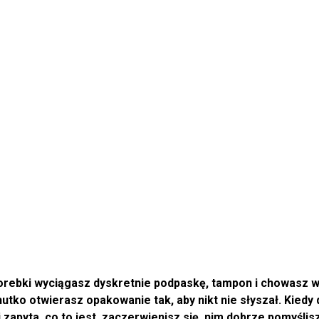
torebki wyciągasz dyskretnie podpaskę, tampon i chowasz w 
chutko otwierasz opakowanie tak, aby nikt nie słyszał. Kied
zapyta, co to jest, zaczerwienisz się, nim dobrze pomyślis