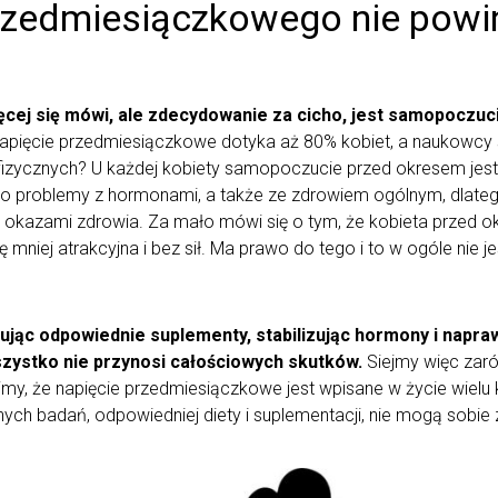
rzedmiesiączkowego nie powi
ej się mówi, ale zdecydowanie za cicho, jest samopoczucie
napięcie przedmiesiączkowe dotyka aż 80% kobiet, a naukowcy st
fizycznych? U każdej kobiety samopoczucie przed okresem jest 
to problemy z hormonami, a także ze zdrowiem ogólnym, dlate
c okazami zdrowia. Za mało mówi się o tym, że kobieta przed 
mniej atrakcyjna i bez sił. Ma prawo do tego i to w ogóle nie jes
jąc odpowiednie suplementy, stabilizując hormony i naprawd
szystko nie przynosi całościowych skutków.
Siejmy więc zar
my, że napięcie przedmiesiączkowe jest wpisane w życie wielu k
ch badań, odpowiedniej diety i suplementacji, nie mogą sobie 