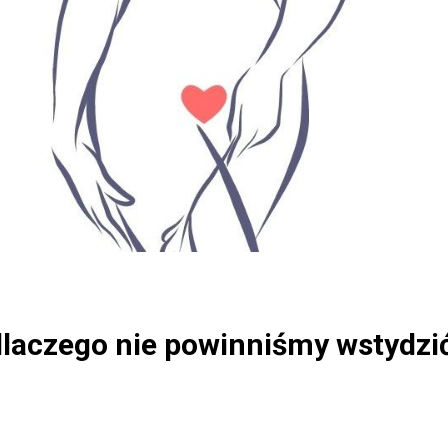
laczego nie powinniśmy wstydzić 