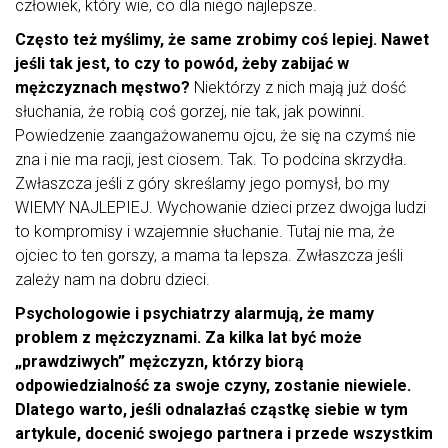
człowiek, który wie, co dla niego najlepsze.
Często też myślimy, że same zrobimy coś lepiej. Nawet
jeśli tak jest, to czy to powód, żeby zabijać w
mężczyznach męstwo?
Niektórzy z nich mają już dość
słuchania, że robią coś gorzej, nie tak, jak powinni.
Powiedzenie zaangażowanemu ojcu, że się na czymś nie
zna i nie ma racji, jest ciosem. Tak. To podcina skrzydła.
Zwłaszcza jeśli z góry skreślamy jego pomysł, bo my
WIEMY NAJLEPIEJ. Wychowanie dzieci przez dwojga ludzi
to kompromisy i wzajemnie słuchanie. Tutaj nie ma, że
ojciec to ten gorszy, a mama ta lepsza. Zwłaszcza jeśli
zależy nam na dobru dzieci.
Psychologowie i psychiatrzy alarmują, że mamy
problem z mężczyznami. Za kilka lat być może
„prawdziwych” mężczyzn, którzy biorą
odpowiedzialność za swoje czyny, zostanie niewiele.
Dlatego warto, jeśli odnalazłaś cząstkę siebie w tym
artykule, docenić swojego partnera i przede wszystkim