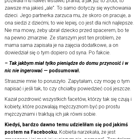
pozwala mu nawet wstawić prania, a jak już to zrobi, to
zawsze ma jakieś „ale”. To samo dotyczy się wychowania
dzieci. Jego partnerka zarzuca mu, że skoro on pracuje, a
ona siedzi z dziećmi, to wie lepiej, co jest dla nich najlepsze.
Nie ma mowy, żeby ubrał dziecko przed spacerem, bo te
na pewno zmarznie. Ze starszym jest ten problem, że
mama sama zapisała je na zajęcia dodatkowe, a on
dowiedział się o tym dopiero od syna. Po fakcie.
– Tak jakbym miał tylko pieniądze do domu przynosić i w
nic nie ingerować
— podsumował.
Strasznie mnie to poruszyło. Zapytałam, czy mogę o tym
napisać i jeśli tak, to czy chciałby powiedzieć coś jeszcze.
Kazał pozdrowić wszystkich facetów, którzy tak się czują i
kobiety, które pozwalają mężczyznom być po prostu
mężczyznami i traktują ich jak równi sobie.
Kiedyś, bardzo dawno temu udzieliłam się pod jakimś
postem na Facebooku.
Kobieta narzekała, że jest