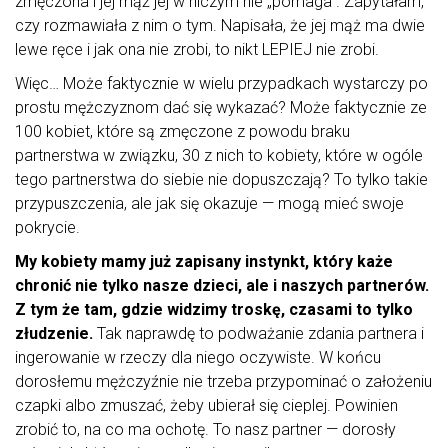
zmęczona i jej mąż jej w niczym nie „pomaga”. Zapytałam,
czy rozmawiała z nim o tym. Napisała, że jej mąż ma dwie
lewe ręce i jak ona nie zrobi, to nikt LEPIEJ nie zrobi.
Więc… Może faktycznie w wielu przypadkach wystarczy po
prostu mężczyznom dać się wykazać? Może faktycznie ze
100 kobiet, które są zmęczone z powodu braku
partnerstwa w związku, 30 z nich to kobiety, które w ogóle
tego partnerstwa do siebie nie dopuszczają? To tylko takie
przypuszczenia, ale jak się okazuje — mogą mieć swoje
pokrycie.
My kobiety mamy już zapisany instynkt, który każe
chronić nie tylko nasze dzieci, ale i naszych partnerów.
Z tym że tam, gdzie widzimy troskę, czasami to tylko
złudzenie.
Tak naprawdę to podważanie zdania partnera i
ingerowanie w rzeczy dla niego oczywiste. W końcu
dorosłemu mężczyźnie nie trzeba przypominać o założeniu
czapki albo zmuszać, żeby ubierał się cieplej. Powinien
zrobić to, na co ma ochotę. To nasz partner — dorosły