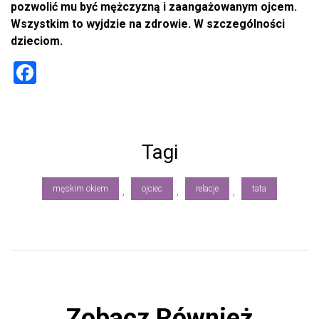
pozwolić mu być mężczyzną i zaangażowanym ojcem.
Wszystkim to wyjdzie na zdrowie. W szczególności
dzieciom.
F
a
ce
b
Tagi
o
ok
męskim okiem
ojciec
relacje
tata
,
,
,
Zobacz Również