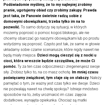
Podświadomie myślimy, że to my najlepiej zrobimy
pranie, ugotujemy obiad czy zrobimy zakupy. Prawda
jest taka, że Panowie świetnie radzą sobie z
domowymi obowiązkami, trzeba tylko im na to
pozwolić.
To samo dotyczy się sytuacji, w których
możemy poprosić o pomoc kogoś bliskiego, ale nie
chcemy obarczać go naszymi obowiązkami lub po prostu
wstydzimy się poprosić. Często jest tak, że same w głowie
układamy sobie czarne scenariusze, które nigdy nawet nie
będą miały miejsca.
Dzieci mogą cieszyć się z nocki u
cioci, która wreszcie będzie szczęśliwa, że może Ci
pomóc.
Ty za ten czas odpoczniesz i zregenerujesz swoje
siły. Zrobisz tylko to, na co masz ochotę.
Im mniej czasu
poświęcamy związkowi, tym staje się on słabszy.
Należy
pamiętać o tym, że ważny jest czas tylko we dwoje. Dzieci
nie pozwalają nawet na chwilę spokoju? Istnieje mnóstwo
sposobów na to, żeby urozmaicić im czas: zajęcia
dodatkowe, wynajęta opiekunka. Chociaż są matki