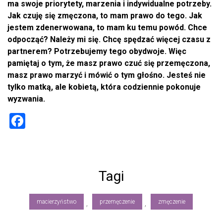
ma swoje priorytety, marzenia i indywidualne potrzeby.
Jak czuję się zmęczona, to mam prawo do tego. Jak
jestem zdenerwowana, to mam ku temu powód. Chce
odpocząć? Należy mi się. Chcę spędzać więcej czasu z
partnerem? Potrzebujemy tego obydwoje. Więc
pamiętaj o tym, że masz prawo czuć się przemęczona,
masz prawo marzyć i mówić o tym głośno. Jesteś nie
tylko matką, ale kobietą, która codziennie pokonuje
wyzwania.
F
a
ce
b
Tagi
o
ok
macierzyństwo
przemęczenie
zmęczenie
,
,