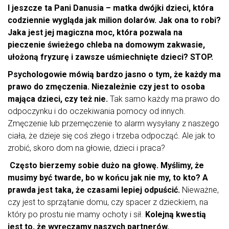
I jeszcze ta Pani Danusia – matka dwójki dzieci, która
codziennie wygląda jak milion dolarów. Jak ona to robi?
Jaka jest jej magiczna moc, która pozwala na
pieczenie świeżego chleba na domowym zakwasie,
ułożoną fryzurę i zawsze uśmiechnięte dzieci? STOP.
Psychologowie mówią bardzo jasno o tym, że każdy ma
prawo do zmęczenia. Niezależnie czy jest to osoba
mająca dzieci, czy też nie.
Tak samo każdy ma prawo do
odpoczynku i do oczekiwania pomocy od innych.
Zmęczenie lub przemęczenie to alarm wysyłany z naszego
ciała, że dzieje się coś złego i trzeba odpocząć. Ale jak to
zrobić, skoro dom na głowie, dzieci i praca?
Często bierzemy sobie dużo na głowę. Myślimy, że
musimy być twarde, bo w końcu jak nie my, to kto? A
prawda jest taka, że czasami lepiej odpuścić.
Nieważne,
czy jest to sprzątanie domu, czy spacer z dzieckiem, na
który po prostu nie mamy ochoty i sił.
Kolejną kwestią
jest to, że wyręczamy naszych partnerów.