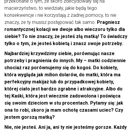
przekonane o tym, że skoro zdecydowały się na
macierzyństwo, to wiedziały, jakie będą tego
konsekwencje i nie korzystają z żadnej pomocy, to nie
znaczy, że ty musisz postępować tak samo.
Pragniesz
romantycznej kolacji we dwoje albo wieczoru tylko dla
siebie? To nie znaczy, że jesteś złą matką! To świadczy
tylko o tym, że jesteś kobietą i znasz swoje potrzeby.
Najbardziej krzywdzimy siebie, porównując nasze
potrzeby i pragnienia do innych. My – matki codziennie
chociaż raz porównujemy się do kogoś. Do kobiety,
która wygląda jak milion dolarów, do matki, która ma
perfekcyjny makijaż lub do przypadkowej kobiety,
której ciało jest bardzo zgrabne i atrakcyjne. Albo do
tej Kaśki, która jest wiecznie zadowolona i poświęca
się swoim dzieciom w stu procentach. Pytamy się: jak
ona to robi, skoro ja mam ochotę czasami uciec? Czy
jestem gorszą matką?
Nie, nie jesteś. Ani ja, ani ty nie jesteśmy gorsze. Każdy