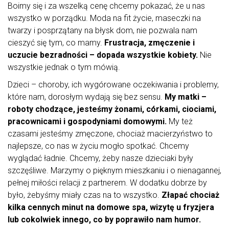
Boimy się i za wszelką cenę chcemy pokazać, że u nas
wszystko w porządku. Moda na fit życie, maseczki na
twarzy i posprzątany na błysk dom, nie pozwala nam
cieszyć się tym, co mamy.
Frustracja, zmęczenie i
uczucie bezradności – dopada wszystkie kobiety.
Nie
wszystkie jednak o tym mówią.
Dzieci – choroby, ich wygórowane oczekiwania i problemy,
które nam, dorosłym wydają się bez sensu.
My matki –
roboty chodzące, jesteśmy żonami, córkami, ciociami,
pracownicami i gospodyniami domowymi.
My też
czasami jesteśmy zmęczone, chociaż macierzyństwo to
najlepsze, co nas w życiu mogło spotkać. Chcemy
wyglądać ładnie. Chcemy, żeby nasze dzieciaki były
szczęśliwe. Marzymy o pięknym mieszkaniu i o nienagannej,
pełnej miłości relacji z partnerem. W dodatku dobrze by
było, żebyśmy miały czas na to wszystko.
Złapać chociaż
kilka cennych minut na domowe spa, wizytę u fryzjera
lub cokolwiek innego, co by poprawiło nam humor.