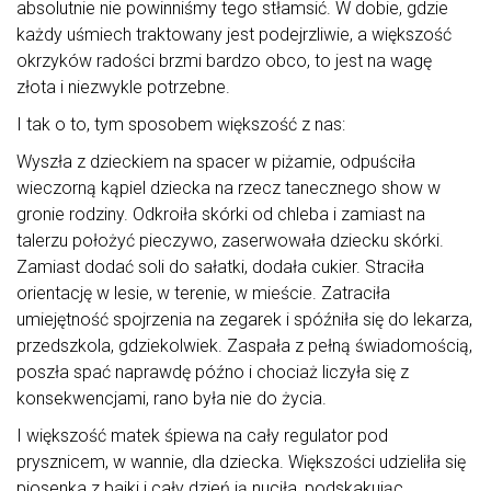
absolutnie nie powinniśmy tego stłamsić. W dobie, gdzie
każdy uśmiech traktowany jest podejrzliwie, a większość
okrzyków radości brzmi bardzo obco, to jest na wagę
złota i niezwykle potrzebne.
I tak o to, tym sposobem większość z nas:
Wyszła z dzieckiem na spacer w piżamie, odpuściła
wieczorną kąpiel dziecka na rzecz tanecznego show w
gronie rodziny. Odkroiła skórki od chleba i zamiast na
talerzu położyć pieczywo, zaserwowała dziecku skórki.
Zamiast dodać soli do sałatki, dodała cukier. Straciła
orientację w lesie, w terenie, w mieście. Zatraciła
umiejętność spojrzenia na zegarek i spóźniła się do lekarza,
przedszkola, gdziekolwiek. Zaspała z pełną świadomością,
poszła spać naprawdę późno i chociaż liczyła się z
konsekwencjami, rano była nie do życia.
I większość matek śpiewa na cały regulator pod
prysznicem, w wannie, dla dziecka. Większości udzieliła się
piosenka z bajki i cały dzień ją nuciła, podskakując.