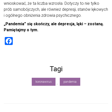
wnioskować, że ta liczba wzrosła. Dotyczy to nie tylko
prób samobójczych, ale również depresji, stanów lękowych
i ogólnego obniżenia zdrowia psychicznego.
„Pandemia” się skończy, ale depresja, lęki – zostaną.
Pamiętajmy o tym.
F
a
ce
b
Tagi
o
ok
koronawirus
pandemia
,