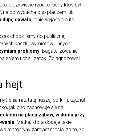
cka. Oczywiście rzadko kiedy ktoś był
 Y, na co wybucha ono płaczem lub
 w dupę dawało
, a nie wyjaśniało itp.
zas chodziliśmy do publicznej
łnych kaszlu, wymiotów i innych
zymiam problemy
. Bagatelizowanie
paleniem ucha i zatok. Zdiagnozował
 hejt
yśleniami z tatą naszej córki i przyznał
ecko, jak ono zachowuje się na
zieckiem na placu zabaw, w domu przy
owania
. Matka, która dodaje takie
żywa margaryny zamiast masła, za to, że