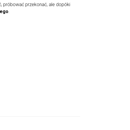
ć, próbować przekonać, ale dopóki
tego
.