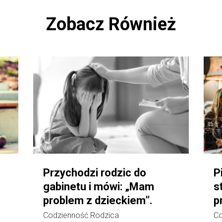
Zobacz Również
.
Przychodzi rodzic do
P
gabinetu i mówi: „Mam
s
problem z dzieckiem”.
p
Codzienność Rodzica
Co