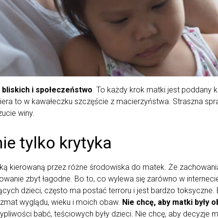
 bliskich i społeczeństwo
. To każdy krok matki jest poddany k
iera to w kawałeczku szczęście z macierzyństwa. Straszna spra
ucie winy.
e tylko krytyka
tyką kierowaną przez różne środowiska do matek. Że zachowania 
anie zbyt łagodne. Bo to, co wylewa się zarówno w internecie, 
ych dzieci, często ma postać terroru i jest bardzo toksyczne. B
ryzmat wyglądu, wieku i moich obaw.
Nie chcę, aby matki były
ypliwości babć, teściowych były dzieci. Nie chcę, aby decyzje 