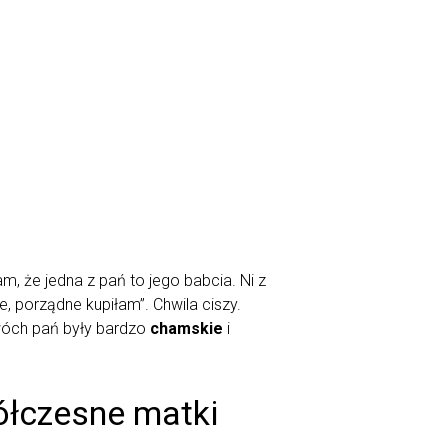
, że jedna z pań to jego babcia. Ni z
e, porządne kupiłam”. Chwila ciszy.
dwóch pań były bardzo
chamskie
i
ółczesne matki