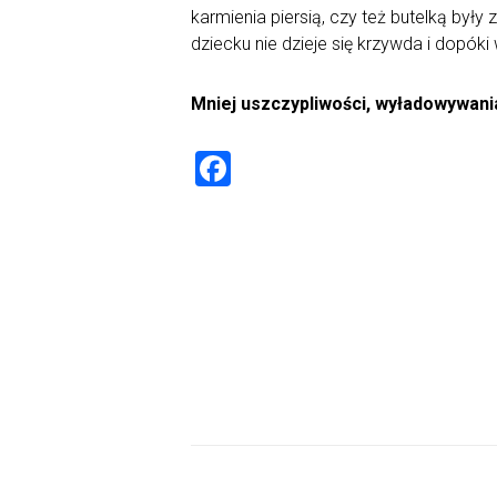
karmienia piersią, czy też butelką b
dziecku nie dzieje się krzywda i dopó
Mniej uszczypliwości, wyładowywania
F
a
ce
b
o
ok