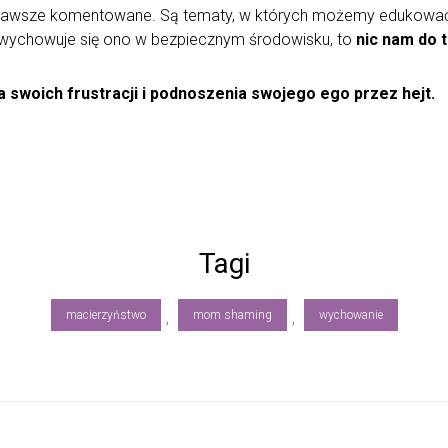
yły zawsze komentowane. Są tematy, w których możemy edukowa
ki wychowuje się ono w bezpiecznym środowisku, to
nic nam do 
 swoich frustracji i podnoszenia swojego ego przez hejt.
Tagi
macierzyństwo
mom shaming
wychowanie
,
,