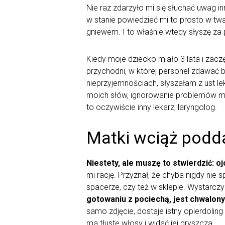
Nie raz zdarzyło mi się słuchać uwag i
w stanie powiedzieć mi to prosto w tw
gniewem. I to właśnie wtedy słyszę za
Kiedy moje dziecko miało 3 lata i zac
przychodni, w której personel zdawać 
nieprzyjemnościach, słyszałam z ust le
moich słów, ignorowanie problemów mo
to oczywiście inny lekarz, laryngolog.
Matki wciąż podda
Niestety, ale muszę to stwierdzić: 
mi rację. Przyznał, że chyba nigdy nie
spacerze, czy też w sklepie. Wystarczy
gotowaniu z pociechą, jest chwalony
samo zdjęcie, dostaje istny opierdolin
ma tłuste włosy i widać jej pryszcza.