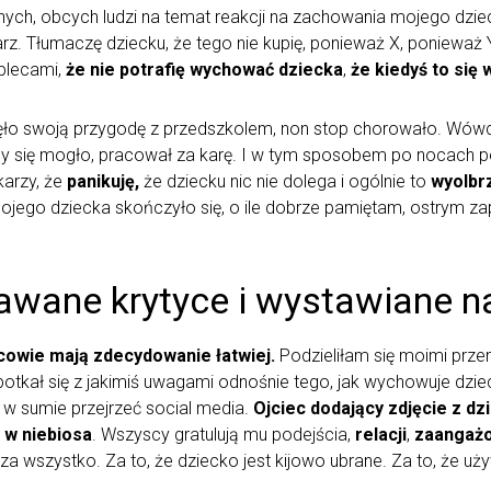
nnych, obcych ludzi na temat reakcji na zachowania mojego dzie
arz. Tłumaczę dziecku, że tego nie kupię, ponieważ X, ponieważ
 plecami,
że nie potrafię wychować dziecka
,
że kiedyś to się
zęło swoją przygodę z przedszkolem, non stop chorowało. Wówc
by się mogło, pracował za karę. I w tym sposobem po nocach pe
karzy, że
panikuję,
że dziecku nic nie dolega i ogólnie to
wyolbr
jego dziecka skończyło się, o ile dobrze pamiętam, ostrym za
wane krytyce i wystawiane na
ojcowie mają zdecydowanie łatwiej.
Podzieliłam się moimi przem
 spotkał się z jakimiś uwagami odnośnie tego, jak wychowuje dzi
 w sumie przejrzeć social media.
Ojciec dodający zdjęcie z d
 w niebiosa
. Wszyscy gratulują mu podejścia,
relacji
,
zaangaż
g za wszystko. Za to, że dziecko jest kijowo ubrane. Za to, że u