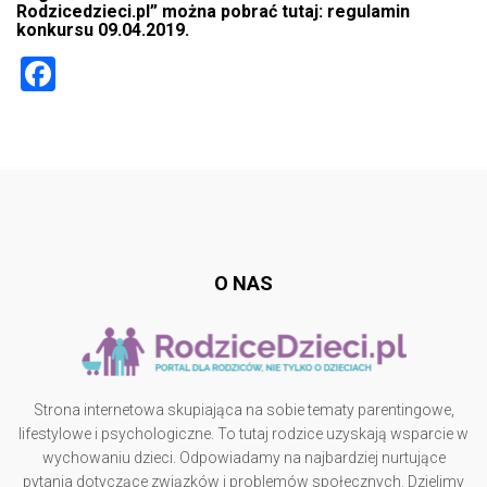
Rodzicedzieci.pl” można pobrać tutaj:
regulamin
konkursu 09.04.2019.
F
a
ce
b
Follow @
o
rodzicedzieci.pl
ok
O NAS
Strona internetowa skupiająca na sobie tematy parentingowe,
lifestylowe i psychologiczne. To tutaj rodzice uzyskają wsparcie w
wychowaniu dzieci. Odpowiadamy na najbardziej nurtujące
pytania dotyczące związków i problemów społecznych. Dzielimy