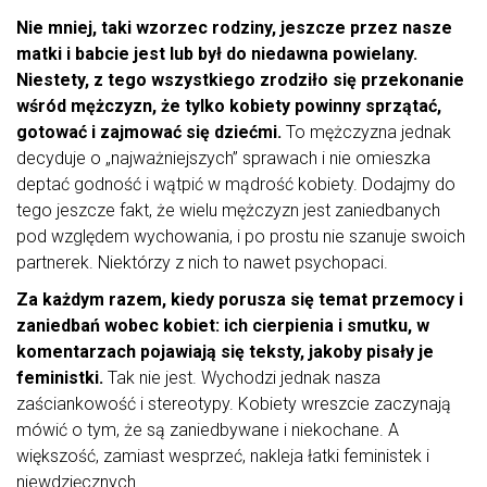
Nie mniej, taki wzorzec rodziny, jeszcze przez nasze
matki i babcie jest lub był do niedawna powielany.
Niestety, z tego wszystkiego zrodziło się przekonanie
wśród mężczyzn, że tylko kobiety powinny sprzątać,
gotować i zajmować się dziećmi.
To mężczyzna jednak
decyduje o „najważniejszych” sprawach i nie omieszka
deptać godność i wątpić w mądrość kobiety. Dodajmy do
tego jeszcze fakt, że wielu mężczyzn jest zaniedbanych
pod względem wychowania, i po prostu nie szanuje swoich
partnerek. Niektórzy z nich to nawet psychopaci.
Za każdym razem, kiedy porusza się temat przemocy i
zaniedbań wobec kobiet: ich cierpienia i smutku, w
komentarzach pojawiają się teksty, jakoby pisały je
feministki.
Tak nie jest. Wychodzi jednak nasza
zaściankowość i stereotypy. Kobiety wreszcie zaczynają
mówić o tym, że są zaniedbywane i niekochane. A
większość, zamiast wesprzeć, nakleja łatki feministek i
niewdzięcznych.