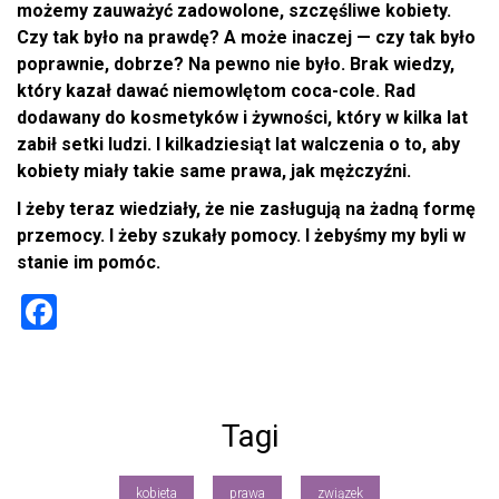
możemy zauważyć zadowolone, szczęśliwe kobiety.
Czy tak było na prawdę? A może inaczej — czy tak było
poprawnie, dobrze? Na pewno nie było. Brak wiedzy,
który kazał dawać niemowlętom coca-cole. Rad
dodawany do kosmetyków i żywności, który w kilka lat
zabił setki ludzi. I kilkadziesiąt lat walczenia o to, aby
kobiety miały takie same prawa, jak mężczyźni.
I żeby teraz wiedziały, że nie zasługują na żadną formę
przemocy. I żeby szukały pomocy. I żebyśmy my byli w
stanie im pomóc.
F
a
ce
b
Tagi
o
ok
kobieta
prawa
związek
,
,