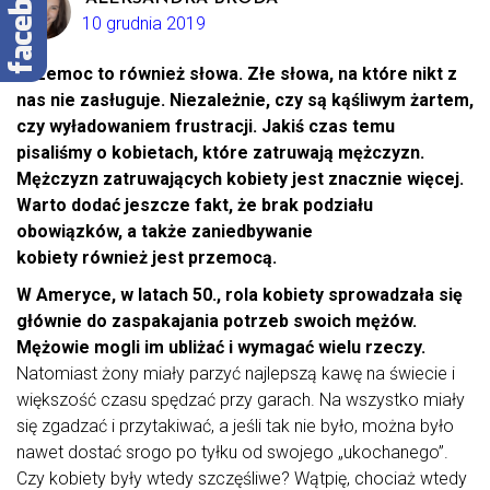
10 grudnia 2019
Przemoc to również słowa. Złe słowa, na które nikt z
nas nie zasługuje. Niezależnie, czy są kąśliwym żartem,
czy wyładowaniem frustracji. Jakiś czas temu
pisaliśmy o kobietach, które zatruwają mężczyzn.
Mężczyzn zatruwających kobiety jest znacznie więcej.
Warto dodać jeszcze fakt, że brak podziału
obowiązków, a także zaniedbywanie
kobiety również jest przemocą.
W Ameryce, w latach 50., rola kobiety sprowadzała się
głównie do zaspakajania potrzeb swoich mężów.
Mężowie mogli im ubliżać i wymagać wielu rzeczy.
Natomiast żony miały parzyć najlepszą kawę na świecie i
większość czasu spędzać przy garach. Na wszystko miały
się zgadzać i przytakiwać, a jeśli tak nie było, można było
nawet dostać srogo po tyłku od swojego „ukochanego”.
Czy kobiety były wtedy szczęśliwe? Wątpię, chociaż wtedy