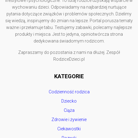
lifestylowe i psychologiczne. To tutaj rodzice uzyskają wsparcie w
wychowaniu dzieci. Odpowiadamy na najbardziej nurtujące
pytania dotyczące związków i problemów społecznych. Dzielimy
się wiedzą, inspirujemy do zmian na lepsze. Portal porusza tematy
ważne i przełamuje tabu. Testujemy zabawki, polecamy najlepsze
produkty i miejsca. Jest to jedyna, opiniotwórcza strona
dedykowana świadomym rodzicom.
Zapraszamy do pozostania z nami na dłużej. Zespół
RodziceDzieci.pl
KATEGORIE
Codzienność rodzica
Dziecko
Ciąża
Zdrowie i żywienie
Ciekawostki