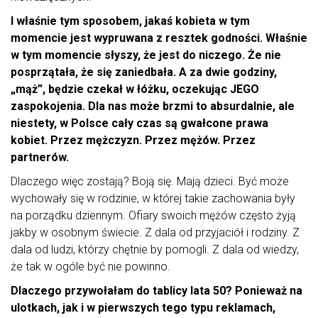
I właśnie tym sposobem, jakaś kobieta w tym
momencie jest wypruwana z resztek godności. Właśnie
w tym momencie słyszy, że jest do niczego. Że nie
posprzątała, że się zaniedbała. A za dwie godziny,
„mąż”, będzie czekał w łóżku, oczekując JEGO
zaspokojenia. Dla nas może brzmi to absurdalnie, ale
niestety, w Polsce cały czas są gwałcone prawa
kobiet. Przez mężczyzn. Przez mężów. Przez
partnerów.
Dlaczego więc zostają? Boją się. Mają dzieci. Być może
wychowały się w rodzinie, w której takie zachowania były
na porządku dziennym. Ofiary swoich mężów często żyją
jakby w osobnym świecie. Z dala od przyjaciół i rodziny. Z
dala od ludzi, którzy chętnie by pomogli. Z dala od wiedzy,
że tak w ogóle być nie powinno.
Dlaczego przywołałam do tablicy lata 50? Ponieważ na
ulotkach, jak i w pierwszych tego typu reklamach,